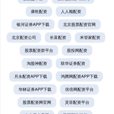
康乾配资
人人顺配资
银河证券APP下载
北京股票配资官网
北京配资公司
长富配资
米管家配资
股票配资群平台
股投网配资
淘股神配资
联华证券配资
月永配资APP下载
鸿腾网配资APP下载
华林证券APP下载
倍倍网配资平台
股票配资网官网
灵菲配资平台