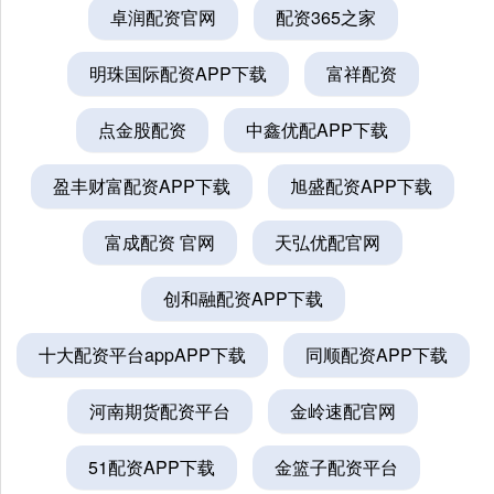
卓润配资官网
配资365之家
明珠国际配资APP下载
富祥配资
点金股配资
中鑫优配APP下载
盈丰财富配资APP下载
旭盛配资APP下载
富成配资 官网
天弘优配官网
创和融配资APP下载
十大配资平台appAPP下载
同顺配资APP下载
河南期货配资平台
金岭速配官网
51配资APP下载
金篮子配资平台