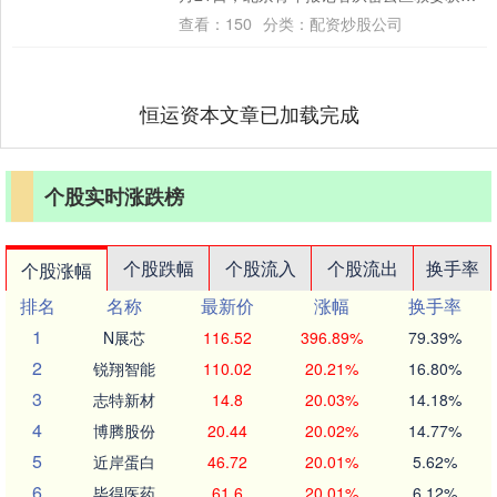
悉，“智绘绿水青山 争做生态先锋”少先队
查看：
150
分类：
配资炒股公司
工....
恒运资本文章已加载完成
个股实时涨跌榜
个股跌幅
个股流入
个股流出
换手率
个股涨幅
排名
名称
最新价
涨幅
换手率
1
N展芯
116.52
396.89%
79.39%
2
锐翔智能
110.02
20.21%
16.80%
3
志特新材
14.8
20.03%
14.18%
4
博腾股份
20.44
20.02%
14.77%
5
近岸蛋白
46.72
20.01%
5.62%
6
毕得医药
61.6
20.01%
6.12%