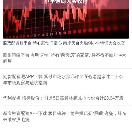
股票配资群平台 诗心跃动润童心 南岸天台岗融创小学诗词大会收官
鹰眼策略平台 今明两年, 持有“两套房”的家庭, 将不得不面对“4大
麻烦”
期货配资吧APP下载 紫砂市场水深几许？匠心老赵亲述二十余
年市场观察与避坑指南
华利配资 招标股份：11月5日高管林超减持股份合计28.34万股
新宝融资配资APP下载 极目锐评丨博主探店疑“黑嘴”碰瓷，胖东
来维权没毛病