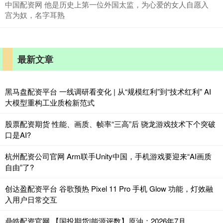
中国配资网 他是历史上第一位外国太监，为心爱的女人自愿入
宫为奴，名字耳熟
最新文章
黑马盘配资平台 一线调研看变化 | 从“规模红利”到“技术红利” AI
大模型重构工业质检新范式
股票配资期货 性能、画质、帧率“三高”后 骁龙游戏技术下个突破
口是AI?
杭州配资公司官网 Arm联手Unity中国，手机游戏要迎来“AI画质
自由”了?
创达盈配资平台 谷歌预热 Pixel 11 Pro 手机 Glow 功能，灯效融
入用户日常交互
鼎皓配资官网 【国投期货|能源评数】原油：2026年7月