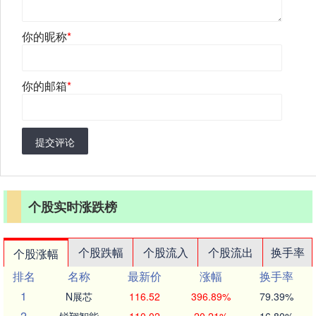
你的昵称
*
你的邮箱
*
提交评论
个股实时涨跌榜
个股跌幅
个股流入
个股流出
换手率
个股涨幅
排名
名称
最新价
涨幅
换手率
1
N展芯
116.52
396.89%
79.39%
2
锐翔智能
110.02
20.21%
16.80%