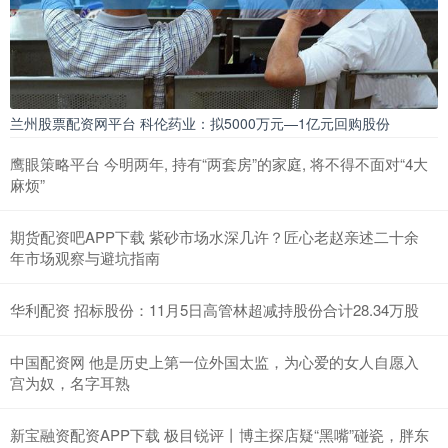
兰州股票配资网平台 科伦药业：拟5000万元—1亿元回购股份
鹰眼策略平台 今明两年, 持有“两套房”的家庭, 将不得不面对“4大
麻烦”
期货配资吧APP下载 紫砂市场水深几许？匠心老赵亲述二十余
年市场观察与避坑指南
华利配资 招标股份：11月5日高管林超减持股份合计28.34万股
中国配资网 他是历史上第一位外国太监，为心爱的女人自愿入
宫为奴，名字耳熟
新宝融资配资APP下载 极目锐评丨博主探店疑“黑嘴”碰瓷，胖东