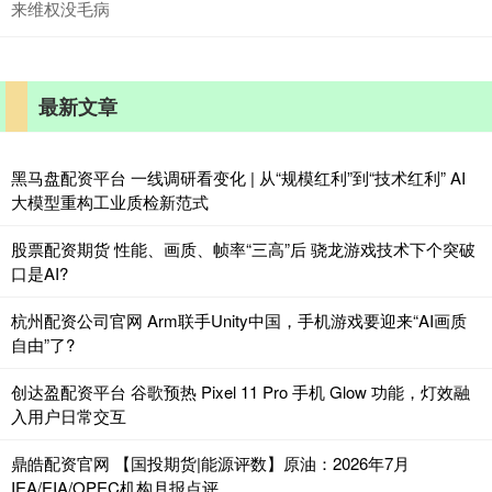
来维权没毛病
最新文章
黑马盘配资平台 一线调研看变化 | 从“规模红利”到“技术红利” AI
大模型重构工业质检新范式
股票配资期货 性能、画质、帧率“三高”后 骁龙游戏技术下个突破
口是AI?
杭州配资公司官网 Arm联手Unity中国，手机游戏要迎来“AI画质
自由”了?
创达盈配资平台 谷歌预热 Pixel 11 Pro 手机 Glow 功能，灯效融
入用户日常交互
鼎皓配资官网 【国投期货|能源评数】原油：2026年7月
IEA/EIA/OPEC机构月报点评