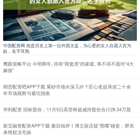
中国配资网 他是历史上第一位外国太监，为心爱的女人自愿入宫为
奴，名字耳熟
鹰眼策略平台 今明两年, 持有“两套房”的家庭, 将不得不面对“4大
麻烦”
期货配资吧APP下载 紫砂市场水深几许？匠心老赵亲述二十余
年市场观察与避坑指南
华利配资 招标股份：11月5日高管林超减持股份合计28.34万股
新宝融资配资APP下载 极目锐评丨博主探店疑“黑嘴”碰瓷，胖东
来维权没毛病