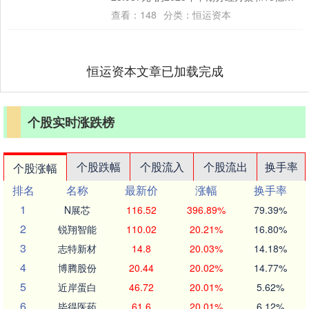
至30亿元的回购计划，而一同....
查看：
148
分类：
恒运资本
恒运资本文章已加载完成
个股实时涨跌榜
个股跌幅
个股流入
个股流出
换手率
个股涨幅
排名
名称
最新价
涨幅
换手率
1
N展芯
116.52
396.89%
79.39%
2
锐翔智能
110.02
20.21%
16.80%
3
志特新材
14.8
20.03%
14.18%
4
博腾股份
20.44
20.02%
14.77%
5
近岸蛋白
46.72
20.01%
5.62%
6
毕得医药
61.6
20.01%
6.12%