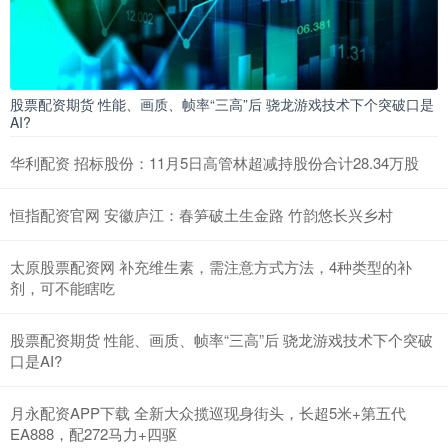
股票配资期货 性能、画质、帧率“三高”后 骁龙游戏技术下个突破口是
AI?
华利配资 招标股份：11月5日高管林超减持股份合计28.34万股
恒指配资官网 安徽庐江：春笋破土生金路 竹韵悠长兴乡村
太原股票配资网 补充维生素，需注意方式方法，4种类型的补
剂，可不能瞎吃
股票配资期货 性能、画质、帧率“三高”后 骁龙游戏技术下个突破
口是AI?
月永配资APP下载 全新大众揽巡现身街头，长超5米+第五代
EA888，配272马力+四驱