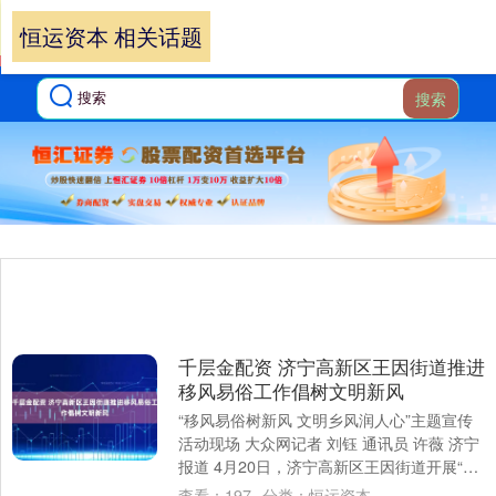
恒运资本 相关话题
搜索
千层金配资 济宁高新区王因街道推进
移风易俗工作倡树文明新风
“移风易俗树新风 文明乡风润人心”主题宣传
活动现场 大众网记者 刘钰 通讯员 许薇 济宁
报道 4月20日，济宁高新区王因街道开展“移
风易俗树新风 文明乡风润人心....
查看：
197
分类：
恒运资本