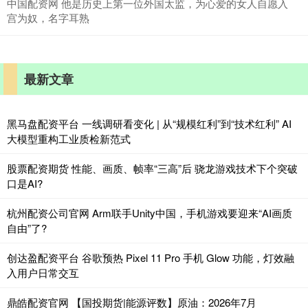
中国配资网 他是历史上第一位外国太监，为心爱的女人自愿入
宫为奴，名字耳熟
最新文章
黑马盘配资平台 一线调研看变化 | 从“规模红利”到“技术红利” AI
大模型重构工业质检新范式
股票配资期货 性能、画质、帧率“三高”后 骁龙游戏技术下个突破
口是AI?
杭州配资公司官网 Arm联手Unity中国，手机游戏要迎来“AI画质
自由”了?
创达盈配资平台 谷歌预热 Pixel 11 Pro 手机 Glow 功能，灯效融
入用户日常交互
鼎皓配资官网 【国投期货|能源评数】原油：2026年7月