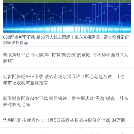
658配资APP下载 超50万人线上围观！京东直播溯源非遗古窑月记窑
独家发售新品
鹰眼策略平台 今明两年, 持有“两套房”的家庭, 将不得不面对“4大
麻烦”
期货配资吧APP下载 紫砂市场水深几许？匠心老赵亲述二十余
年市场观察与避坑指南
新宝融资配资APP下载 极目锐评丨博主探店疑“黑嘴”碰瓷，胖东
来维权没毛病
华利配资 招标股份：11月5日高管林超减持股份合计28.34万股