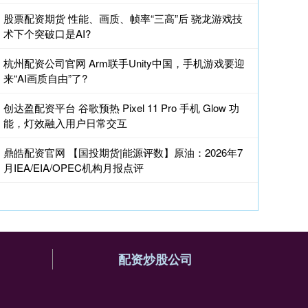
股票配资期货 性能、画质、帧率“三高”后 骁龙游戏技
术下个突破口是AI?
杭州配资公司官网 Arm联手Unity中国，手机游戏要迎
来“AI画质自由”了?
创达盈配资平台 谷歌预热 Pixel 11 Pro 手机 Glow 功
能，灯效融入用户日常交互
鼎皓配资官网 【国投期货|能源评数】原油：2026年7
月IEA/EIA/OPEC机构月报点评
配资炒股公司