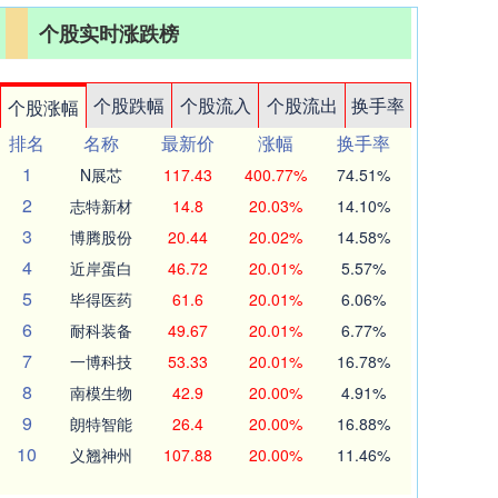
个股实时涨跌榜
个股跌幅
个股流入
个股流出
换手率
个股涨幅
排名
名称
最新价
涨幅
换手率
1
N展芯
117.43
400.77%
74.51%
2
志特新材
14.8
20.03%
14.10%
3
博腾股份
20.44
20.02%
14.58%
4
近岸蛋白
46.72
20.01%
5.57%
5
毕得医药
61.6
20.01%
6.06%
6
耐科装备
49.67
20.01%
6.77%
7
一博科技
53.33
20.01%
16.78%
8
南模生物
42.9
20.00%
4.91%
9
朗特智能
26.4
20.00%
16.88%
10
义翘神州
107.88
20.00%
11.46%