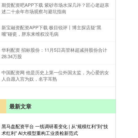
期货配资吧APP下载 紫砂市场水深几许？匠心老赵亲
述二十余年市场观察与避坑指南
新宝融资配资APP下载 极目锐评丨博主探店疑“黑
嘴”碰瓷，胖东来维权没毛病
华利配资 招标股份：11月5日高管林超减持股份合计
28.34万股
中国配资网 他是历史上第一位外国太监，为心爱的女
人自愿入宫为奴，名字耳熟
最新文章
黑马盘配资平台 一线调研看变化 | 从“规模红利”到“技
术红利” AI大模型重构工业质检新范式