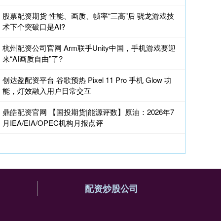
股票配资期货 性能、画质、帧率“三高”后 骁龙游戏技
术下个突破口是AI?
杭州配资公司官网 Arm联手Unity中国，手机游戏要迎
来“AI画质自由”了?
创达盈配资平台 谷歌预热 Pixel 11 Pro 手机 Glow 功
能，灯效融入用户日常交互
鼎皓配资官网 【国投期货|能源评数】原油：2026年7
月IEA/EIA/OPEC机构月报点评
配资炒股公司