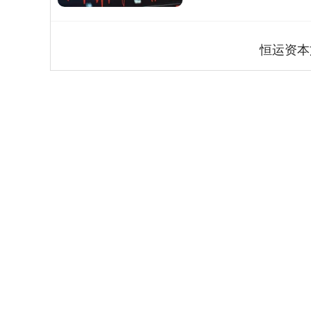
恒运资本
深证成指
14311.01
.68
1.02%
200.89
1