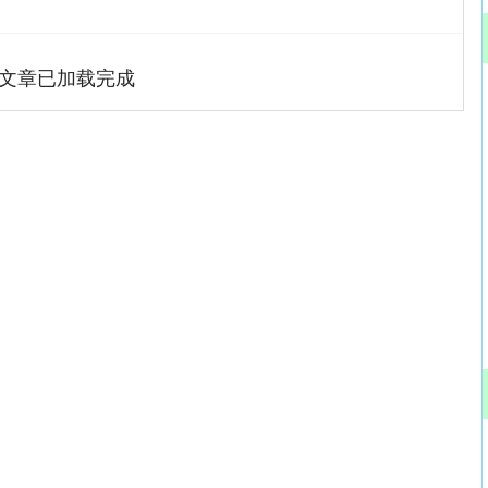
文章已加载完成
沪深300
4694.44
.42%
43.13
0.93%