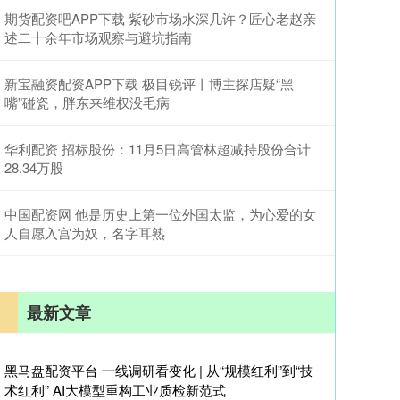
期货配资吧APP下载 紫砂市场水深几许？匠心老赵亲
述二十余年市场观察与避坑指南
新宝融资配资APP下载 极目锐评丨博主探店疑“黑
嘴”碰瓷，胖东来维权没毛病
华利配资 招标股份：11月5日高管林超减持股份合计
28.34万股
中国配资网 他是历史上第一位外国太监，为心爱的女
人自愿入宫为奴，名字耳熟
最新文章
黑马盘配资平台 一线调研看变化 | 从“规模红利”到“技
术红利” AI大模型重构工业质检新范式