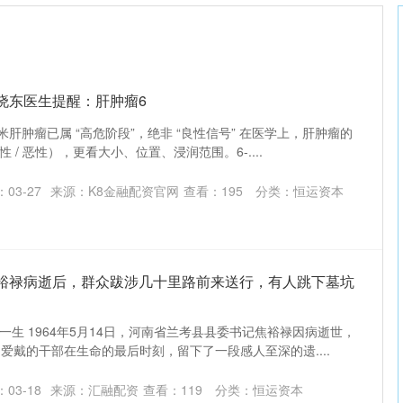
马晓东医生提醒：肝肿瘤6
米肝肿瘤已属 “高危阶段”，绝非 “良性信号” 在医学上，肝肿瘤的
/ 恶性），更看大小、位置、浸润范围。6-....
03-27
来源：K8金融配资官网
查看：
195
分类：
恒运资本
焦裕禄病逝后，群众跋涉几十里路前来送行，有人跳下墓坑
生 1964年5月14日，河南省兰考县县委书记焦裕禄因病逝世，
爱戴的干部在生命的最后时刻，留下了一段感人至深的遗....
03-18
来源：汇融配资
查看：
119
分类：
恒运资本