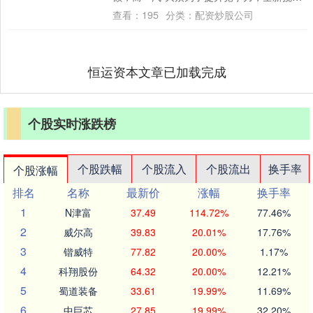
应运而生。 新车将换装全新造型设计，....
查看：
195
分类：
配资炒股公司
恒运资本文章已加载完成
个股实时涨跌榜
个股跌幅
个股流入
个股流出
换手率
个股涨幅
排名
名称
最新价
涨幅
换手率
1
N津富
37.49
114.72%
77.46%
2
威尔高
39.83
20.01%
17.76%
3
锴威特
77.82
20.00%
1.17%
4
科翔股份
64.32
20.00%
12.21%
5
蜀道装备
33.61
19.99%
11.69%
6
中巨芯
27.85
19.99%
32.20%