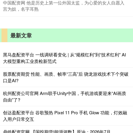
中国配资网 他是历史上第一位外国太监，为心爱的女人自愿入
宫为奴，名字耳熟
最新文章
黑马盘配资平台 一线调研看变化 | 从“规模红利”到“技术红利” AI
大模型重构工业质检新范式
股票配资期货 性能、画质、帧率“三高”后 骁龙游戏技术下个突破
口是AI?
杭州配资公司官网 Arm联手Unity中国，手机游戏要迎来“AI画质
自由”了?
创达盈配资平台 谷歌预热 Pixel 11 Pro 手机 Glow 功能，灯效融
入用户日常交互
鼎皓配资官网 【国投期货|能源评数】原油：2026年7月