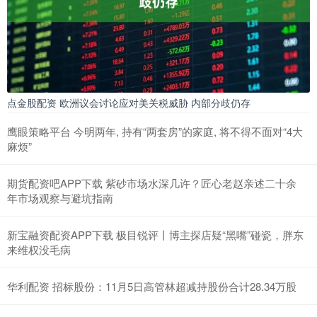
点金股配资 欧洲议会讨论应对美关税威胁 内部分歧仍存
鹰眼策略平台 今明两年, 持有“两套房”的家庭, 将不得不面对“4大
麻烦”
期货配资吧APP下载 紫砂市场水深几许？匠心老赵亲述二十余
年市场观察与避坑指南
新宝融资配资APP下载 极目锐评丨博主探店疑“黑嘴”碰瓷，胖东
来维权没毛病
华利配资 招标股份：11月5日高管林超减持股份合计28.34万股