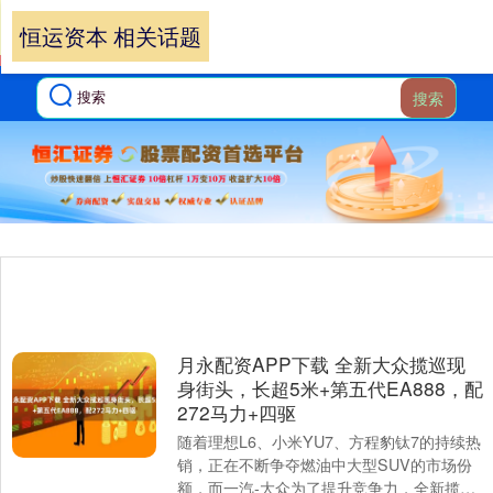
恒运资本 相关话题
搜索
月永配资APP下载 全新大众揽巡现
身街头，长超5米+第五代EA888，配
272马力+四驱
随着理想L6、小米YU7、方程豹钛7的持续热
销，正在不断争夺燃油中大型SUV的市场份
额，而一汽-大众为了提升竞争力，全新揽巡