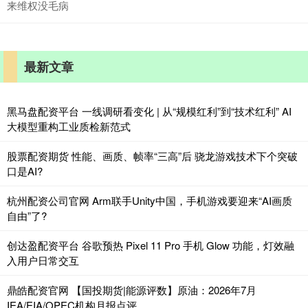
来维权没毛病
最新文章
黑马盘配资平台 一线调研看变化 | 从“规模红利”到“技术红利” AI
大模型重构工业质检新范式
股票配资期货 性能、画质、帧率“三高”后 骁龙游戏技术下个突破
口是AI?
杭州配资公司官网 Arm联手Unity中国，手机游戏要迎来“AI画质
自由”了?
创达盈配资平台 谷歌预热 Pixel 11 Pro 手机 Glow 功能，灯效融
入用户日常交互
鼎皓配资官网 【国投期货|能源评数】原油：2026年7月
IEA/EIA/OPEC机构月报点评