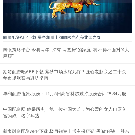
同顺配资APP下载 星空相册丨绚丽极光点亮北国之春
鹰眼策略平台 今明两年, 持有“两套房”的家庭, 将不得不面对“4大
麻烦”
期货配资吧APP下载 紫砂市场水深几许？匠心老赵亲述二十余
年市场观察与避坑指南
华利配资 招标股份：11月5日高管林超减持股份合计28.34万股
中国配资网 他是历史上第一位外国太监，为心爱的女人自愿入
宫为奴，名字耳熟
新宝融资配资APP下载 极目锐评丨博主探店疑“黑嘴”碰瓷，胖东