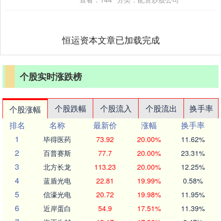
恒运资本文章已加载完成
个股实时涨跌榜
个股跌幅
个股流入
个股流出
换手率
个股涨幅
排名
名称
最新价
涨幅
换手率
1
毕得医药
73.92
20.00%
11.62%
2
百普赛斯
77.7
20.00%
23.31%
3
北方长龙
113.23
20.00%
12.25%
4
蓝盾光电
22.81
19.99%
0.58%
5
信濠光电
20.72
19.98%
11.95%
6
近岸蛋白
54.9
17.51%
11.39%