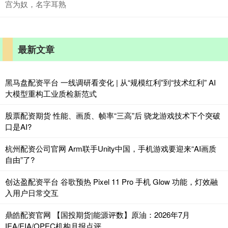
宫为奴，名字耳熟
最新文章
黑马盘配资平台 一线调研看变化 | 从“规模红利”到“技术红利” AI
大模型重构工业质检新范式
股票配资期货 性能、画质、帧率“三高”后 骁龙游戏技术下个突破
口是AI?
杭州配资公司官网 Arm联手Unity中国，手机游戏要迎来“AI画质
自由”了?
创达盈配资平台 谷歌预热 Pixel 11 Pro 手机 Glow 功能，灯效融
入用户日常交互
鼎皓配资官网 【国投期货|能源评数】原油：2026年7月
IEA/EIA/OPEC机构月报点评