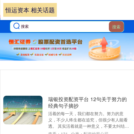
恒运资本 相关话题
搜索
瑞银投资配资平台 12句关于努力的
经典句子摘抄
活着的每一天，我们都在努力。努力的意
义，不少人终生都在追究，但很少有人能看
透。 其实活着就是一种意义，不要太纠结。
1. 天才就是1%的灵感加上99%的汗水。—....
查看：
131
分类：
配资炒股公司