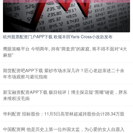
杭州股票配资门户APP下载 欧规丰田Yaris Cross小改款发布
鹰眼策略平台 今明两年, 持有“两套房”的家庭, 将不得不面对“4大
麻烦”
期货配资吧APP下载 紫砂市场水深几许？匠心老赵亲述二十余
年市场观察与避坑指南
新宝融资配资APP下载 极目锐评丨博主探店疑“黑嘴”碰瓷，胖东
来维权没毛病
华利配资 招标股份：11月5日高管林超减持股份合计28.34万股
中国配资网 他是历史上第一位外国太监，为心爱的女人自愿入