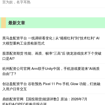
宫为奴，名字耳熟
最新文章
黑马盘配资平台 一线调研看变化 | 从“规模红利”到“技术红利” AI
大模型重构工业质检新范式
股票配资期货 性能、画质、帧率“三高”后 骁龙游戏技术下个突破
口是AI?
杭州配资公司官网 Arm联手Unity中国，手机游戏要迎来“AI画质
自由”了?
创达盈配资平台 谷歌预热 Pixel 11 Pro 手机 Glow 功能，灯效融
入用户日常交互
鼎皓配资官网 【国投期货|能源评数】原油：2026年7月
IEA/EIA/OPEC机构月报点评