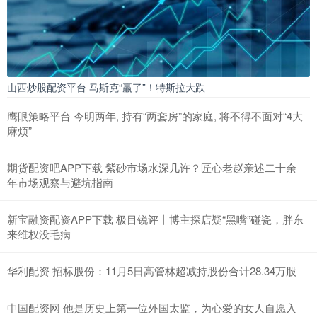
山西炒股配资平台 马斯克“赢了”！特斯拉大跌
鹰眼策略平台 今明两年, 持有“两套房”的家庭, 将不得不面对“4大
麻烦”
期货配资吧APP下载 紫砂市场水深几许？匠心老赵亲述二十余
年市场观察与避坑指南
新宝融资配资APP下载 极目锐评丨博主探店疑“黑嘴”碰瓷，胖东
来维权没毛病
华利配资 招标股份：11月5日高管林超减持股份合计28.34万股
中国配资网 他是历史上第一位外国太监，为心爱的女人自愿入