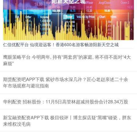
仁信优配平台 仙境迎远客！香港600名游客畅游阳新天空之城
鹰眼策略平台 今明两年, 持有“两套房”的家庭, 将不得不面对“4大
麻烦”
期货配资吧APP下载 紫砂市场水深几许？匠心老赵亲述二十余
年市场观察与避坑指南
华利配资 招标股份：11月5日高管林超减持股份合计28.34万股
新宝融资配资APP下载 极目锐评丨博主探店疑“黑嘴”碰瓷，胖东
来维权没毛病