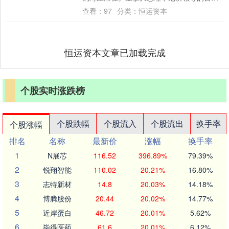
党预计将凭借此次补选至少再斩获2席众议院
查看：
97
分类：
恒运资本
席....
恒运资本文章已加载完成
个股实时涨跌榜
个股跌幅
个股流入
个股流出
换手率
个股涨幅
排名
名称
最新价
涨幅
换手率
1
N展芯
116.52
396.89%
79.39%
2
锐翔智能
110.02
20.21%
16.80%
3
志特新材
14.8
20.03%
14.18%
4
博腾股份
20.44
20.02%
14.77%
5
近岸蛋白
46.72
20.01%
5.62%
6
毕得医药
61.6
20.01%
6.12%