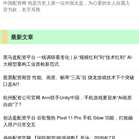
中国配资网 他是历史上第一位外国太监，为心爱的女人自愿入
宫为奴，名字耳熟
最新文章
黑马盘配资平台 一线调研看变化 | 从“规模红利”到“技术红利” AI
大模型重构工业质检新范式
股票配资期货 性能、画质、帧率“三高”后 骁龙游戏技术下个突破
口是AI?
杭州配资公司官网 Arm联手Unity中国，手机游戏要迎来“AI画质
自由”了?
创达盈配资平台 谷歌预热 Pixel 11 Pro 手机 Glow 功能，灯效融
入用户日常交互
鼎皓配资官网 【国投期货|能源评数】原油：2026年7月