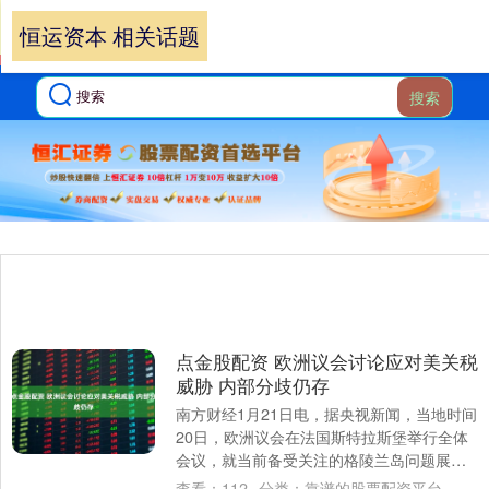
恒运资本 相关话题
搜索
点金股配资 欧洲议会讨论应对美关税
威胁 内部分歧仍存
南方财经1月21日电，据央视新闻，当地时间
20日，欧洲议会在法国斯特拉斯堡举行全体
会议，就当前备受关注的格陵兰岛问题展开
辩论。然而，欧盟内部目前就具体应对方式
查看：
112
分类：
靠谱的股票配资平台