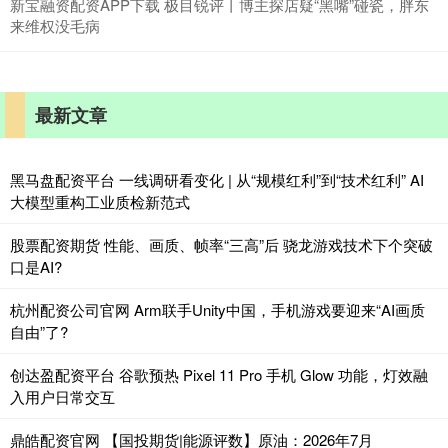
新宝融资配资APP下载 极目锐评丨博主探店疑“黑嘴”碰瓷，胖东
来维权没毛病
最新文章
黑马盘配资平台 一线调研看变化 | 从“规模红利”到“技术红利” AI
大模型重构工业质检新范式
股票配资期货 性能、画质、帧率“三高”后 骁龙游戏技术下个突破
口是AI?
杭州配资公司官网 Arm联手Unity中国，手机游戏要迎来“AI画质
自由”了?
创达盈配资平台 谷歌预热 Pixel 11 Pro 手机 Glow 功能，灯效融
入用户日常交互
鼎皓配资官网 【国投期货|能源评数】原油：2026年7月