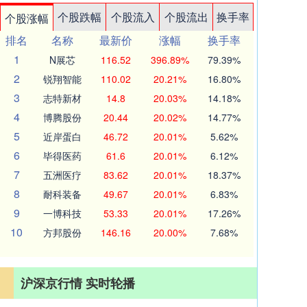
个股跌幅
个股流入
个股流出
换手率
个股涨幅
排名
名称
最新价
涨幅
换手率
1
N展芯
116.52
396.89%
79.39%
2
锐翔智能
110.02
20.21%
16.80%
3
志特新材
14.8
20.03%
14.18%
4
博腾股份
20.44
20.02%
14.77%
5
近岸蛋白
46.72
20.01%
5.62%
6
毕得医药
61.6
20.01%
6.12%
7
五洲医疗
83.62
20.01%
18.37%
8
耐科装备
49.67
20.01%
6.83%
9
一博科技
53.33
20.01%
17.26%
10
方邦股份
146.16
20.00%
7.68%
沪深京行情 实时轮播