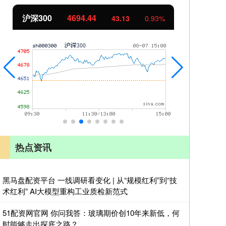
沪深300
4694.44
北
43.13
0.93%
热点资讯
黑马盘配资平台 一线调研看变化 | 从“规模红利”到“技
术红利” AI大模型重构工业质检新范式
51配资网官网 你问我答：玻璃期价创10年来新低，何
时能够走出探底之路？