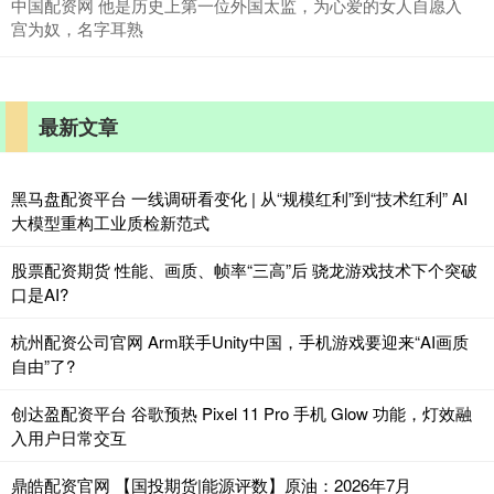
中国配资网 他是历史上第一位外国太监，为心爱的女人自愿入
宫为奴，名字耳熟
最新文章
黑马盘配资平台 一线调研看变化 | 从“规模红利”到“技术红利” AI
大模型重构工业质检新范式
股票配资期货 性能、画质、帧率“三高”后 骁龙游戏技术下个突破
口是AI?
杭州配资公司官网 Arm联手Unity中国，手机游戏要迎来“AI画质
自由”了?
创达盈配资平台 谷歌预热 Pixel 11 Pro 手机 Glow 功能，灯效融
入用户日常交互
鼎皓配资官网 【国投期货|能源评数】原油：2026年7月