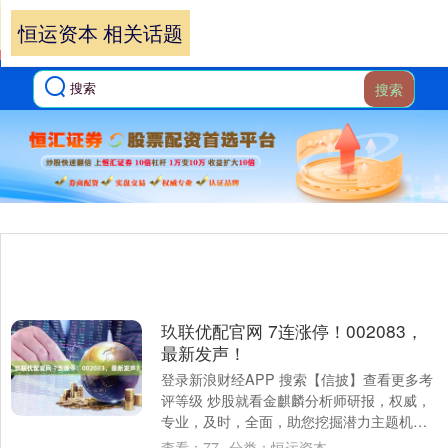
恒运资本 相关话题
搜索
玖联优配官网 7连涨停！002083，
最新发声！
登录新浪财经APP 搜索【信披】查看更多考
评等级 炒股就看金麒麟分析师研报，权威，
专业，及时，全面，助您挖掘潜力主题机
会！ 11月16日晚间，七连板个股孚日股份....
查看：
77
分类：
恒运资本