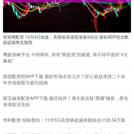
智策网配资 12月4日收盘：美股收高道指涨逾400点 疲软ADP就业数
据提振降息预期
鹰眼策略平台 今明两年, 持有“两套房”的家庭, 将不得不面对“4大
麻烦”
期货配资吧APP下载 紫砂市场水深几许？匠心老赵亲述二十余
年市场观察与避坑指南
新宝融资配资APP下载 极目锐评丨博主探店疑“黑嘴”碰瓷，胖东
来维权没毛病
华利配资 招标股份：11月5日高管林超减持股份合计28.34万股