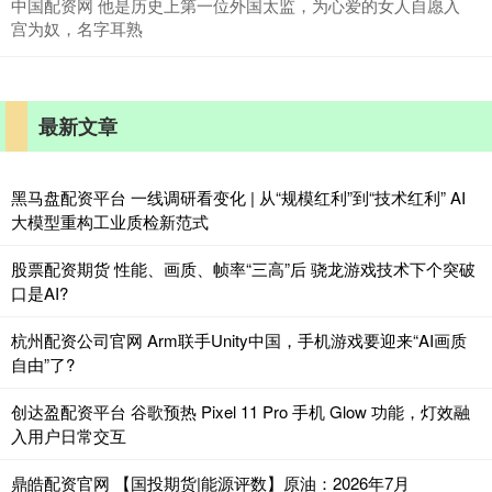
中国配资网 他是历史上第一位外国太监，为心爱的女人自愿入
宫为奴，名字耳熟
最新文章
黑马盘配资平台 一线调研看变化 | 从“规模红利”到“技术红利” AI
大模型重构工业质检新范式
股票配资期货 性能、画质、帧率“三高”后 骁龙游戏技术下个突破
口是AI?
杭州配资公司官网 Arm联手Unity中国，手机游戏要迎来“AI画质
自由”了?
创达盈配资平台 谷歌预热 Pixel 11 Pro 手机 Glow 功能，灯效融
入用户日常交互
鼎皓配资官网 【国投期货|能源评数】原油：2026年7月