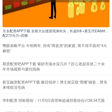
月永配资APP下载 全新大众揽巡现身街头，长超5米+第五代EA888，
配272马力+四驱
鹰眼策略平台 今明两年, 持有“两套房”的家庭, 将不得不面对“4大
麻烦”
期货配资吧APP下载 紫砂市场水深几许？匠心老赵亲述二十余
年市场观察与避坑指南
新宝融资配资APP下载 极目锐评丨博主探店疑“黑嘴”碰瓷，胖东
来维权没毛病
华利配资 招标股份：11月5日高管林超减持股份合计28.34万股