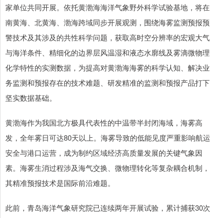
家单位共同开展。依托黄渤海海洋气象野外科学试验基地，将在
南黄海、北黄海、渤海跨域同步开展观测，围绕海雾监测预报预
警技术及其涉及的共性科学问题，获取高时空分辨率的宏观大气
与海洋条件、精细化的边界层风温湿和液态水廓线及雾滴微物理
化学特性的实测数据，为提高对黄渤海海雾的科学认知、解决业
务监测和预报存在的技术难题、研发精准的监测和预报产品打下
坚实数据基础。
黄渤海作为我国北方极具代表性的中温带半封闭海域，海雾高
发，全年雾日可达80天以上。海雾导致的低能见度严重影响航运
安全与港口运营，成为制约区域经济高质量发展的关键气象因
素。海雾生消过程涉及海气交换、微物理转化等复杂耦合机制，
其精准预报技术是国际前沿难题。
此前，青岛海洋气象研究院已连续两年开展试验，累计捕获30次