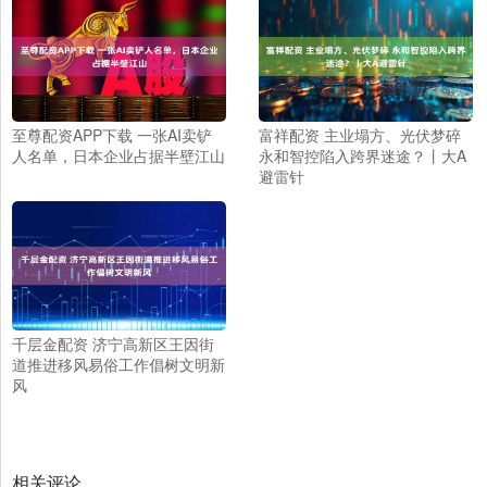
至尊配资APP下载 一张AI卖铲
富祥配资 主业塌方、光伏梦碎
人名单，日本企业占据半壁江山
永和智控陷入跨界迷途？丨大A
避雷针
千层金配资 济宁高新区王因街
道推进移风易俗工作倡树文明新
风
相关评论