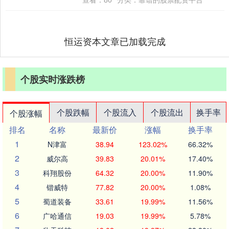
恒运资本文章已加载完成
个股实时涨跌榜
个股跌幅
个股流入
个股流出
换手率
个股涨幅
排名
名称
最新价
涨幅
换手率
1
N津富
38.94
123.02%
66.32%
2
威尔高
39.83
20.01%
17.40%
3
科翔股份
64.32
20.00%
11.90%
4
锴威特
77.82
20.00%
1.08%
5
蜀道装备
33.61
19.99%
11.56%
6
广哈通信
19.03
19.99%
5.78%