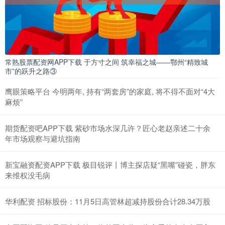
常熟股票配资网APP下载 于方寸之间 筑幸福之城——鄂州“精致城
市”的跃升之路③
鹰眼策略平台 今明两年, 持有“两套房”的家庭, 将不得不面对“4大
麻烦”
期货配资吧APP下载 紫砂市场水深几许？匠心老赵亲述二十余
年市场观察与避坑指南
新宝融资配资APP下载 极目锐评丨博主探店疑“黑嘴”碰瓷，胖东
来维权没毛病
华利配资 招标股份：11月5日高管林超减持股份合计28.34万股