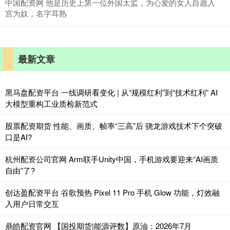
中国配资网 他是历史上第一位外国太监，为心爱的女人自愿入
宫为奴，名字耳熟
最新文章
黑马盘配资平台 一线调研看变化 | 从“规模红利”到“技术红利” AI
大模型重构工业质检新范式
股票配资期货 性能、画质、帧率“三高”后 骁龙游戏技术下个突破
口是AI?
杭州配资公司官网 Arm联手Unity中国，手机游戏要迎来“AI画质
自由”了?
创达盈配资平台 谷歌预热 Pixel 11 Pro 手机 Glow 功能，灯效融
入用户日常交互
鼎皓配资官网 【国投期货|能源评数】原油：2026年7月