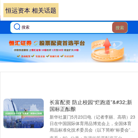
恒运资本 相关话题
搜索
长富配资 防止校园“烂跑道”&#32;新
国标正酝酿
新华社厦门5月23日电（记者李丽、高萌）23
日在中国国际体育用品博览会上，全国体育
用品标准化技术委员会（以下简称“标委会”）
主持召开《运动地材维修与保养》国家标....
查看：
80
分类：
靠谱的股票配资平台