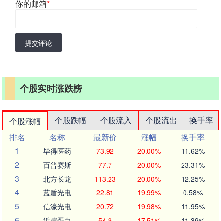
你的邮箱
*
提交评论
个股实时涨跌榜
个股跌幅
个股流入
个股流出
换手率
个股涨幅
排名
名称
最新价
涨幅
换手率
1
毕得医药
73.92
20.00%
11.62%
2
百普赛斯
77.7
20.00%
23.31%
3
北方长龙
113.23
20.00%
12.25%
4
蓝盾光电
22.81
19.99%
0.58%
5
信濠光电
20.72
19.98%
11.95%
6
近岸蛋白
54.9
17.51%
11.39%