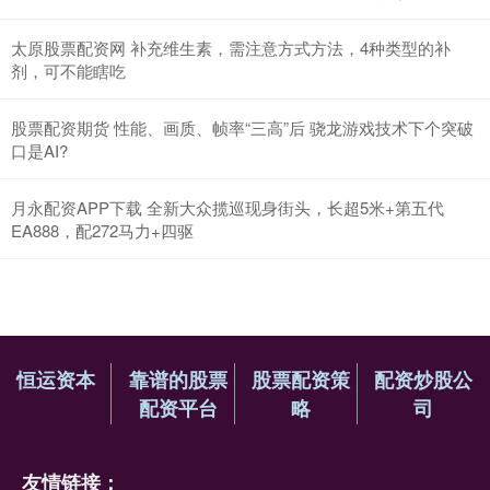
太原股票配资网 补充维生素，需注意方式方法，4种类型的补
剂，可不能瞎吃
股票配资期货 性能、画质、帧率“三高”后 骁龙游戏技术下个突破
口是AI?
月永配资APP下载 全新大众揽巡现身街头，长超5米+第五代
EA888，配272马力+四驱
恒运资本
靠谱的股票
股票配资策
配资炒股公
配资平台
略
司
友情链接：