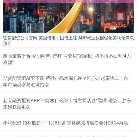
证券配资公司官网 美国债市：国债上涨 ADP就业数据强化美联储降息
预期
鹰眼策略平台 今明两年, 持有“两套房”的家庭, 将不得不面对“4大
麻烦”
期货配资吧APP下载 紫砂市场水深几许？匠心老赵亲述二十余
年市场观察与避坑指南
新宝融资配资APP下载 极目锐评丨博主探店疑“黑嘴”碰瓷，胖东
来维权没毛病
华利配资 招标股份：11月5日高管林超减持股份合计28.34万股