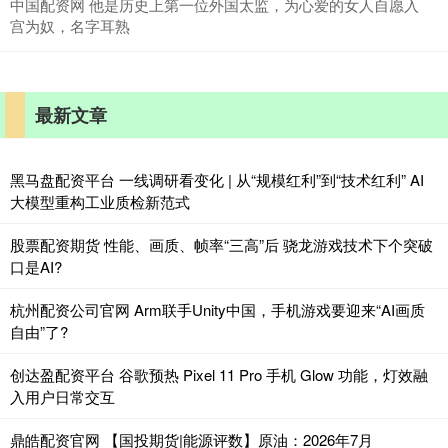
中国配资网 他是历史上第一位外国太监，为心爱的女人自愿入
宫为奴，名字耳熟
最新文章
黑马盘配资平台 一线调研看变化 | 从“规模红利”到“技术红利” AI
大模型重构工业质检新范式
股票配资期货 性能、画质、帧率“三高”后 骁龙游戏技术下个突破
口是AI?
杭州配资公司官网 Arm联手Unity中国，手机游戏要迎来“AI画质
自由”了?
创达盈配资平台 谷歌预热 Pixel 11 Pro 手机 Glow 功能，灯效融
入用户日常交互
鼎皓配资官网 【国投期货|能源评数】原油：2026年7月