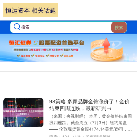
恒运资本 相关话题
搜索
98策略 多家品牌金饰涨价了！金价
结束四周连跌，最新研判→
（来源：央视财经） 本周，黄金价格结束周
线四连跌。截至周五（7月3日）纽约尾盘
—— 伦敦现货黄金报4174.14美元/盎司，上
涨1.18%； COMEX黄金期货....
查看：
134
分类：
股票配资策略