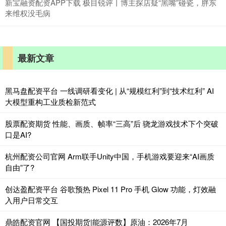
新宝融资配资APP下载 极目锐评丨博主探店疑“黑嘴”碰瓷，胖东
来维权没毛病
最新文章
黑马盘配资平台 一线调研看变化 | 从“规模红利”到“技术红利” AI
大模型重构工业质检新范式
股票配资期货 性能、画质、帧率“三高”后 骁龙游戏技术下个突破
口是AI?
杭州配资公司官网 Arm联手Unity中国，手机游戏要迎来“AI画质
自由”了?
创达盈配资平台 谷歌预热 Pixel 11 Pro 手机 Glow 功能，灯效融
入用户日常交互
鼎皓配资官网 【国投期货|能源评数】原油：2026年7月