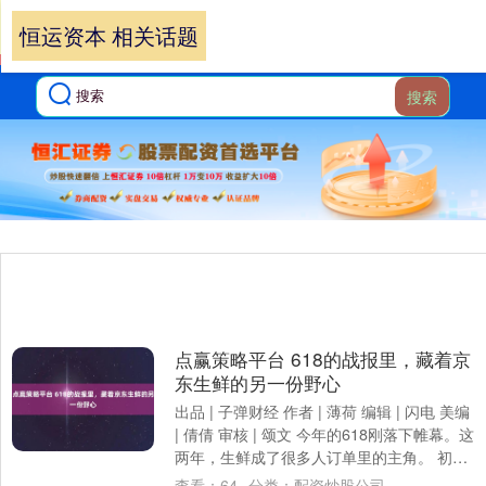
恒运资本 相关话题
搜索
点赢策略平台 618的战报里，藏着京
东生鲜的另一份野心
出品 | 子弹财经 作者 | 薄荷 编辑 | 闪电 美编
| 倩倩 审核 | 颂文 今年的618刚落下帷幕。这
两年，生鲜成了很多人订单里的主角。 初夏
时节，岭南....
查看：
64
分类：
配资炒股公司