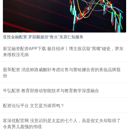
亚投金融配资 罗韶颖披挂“救火”东原仁知服务
新宝融资配资APP下载 极目锐评丨博主探店疑“黑嘴”碰瓷，胖东
来维权没毛病
股莘配资 消息称路威酩轩考虑出售与蕾哈娜合资的美妆品牌股
份
牛弘配资 教育部推动智能技术与教育教学深度融合
配资论坛平台 文艺是为谁而鸣？
富深优配官网 没意识到是太监的七个人，虽是假丈夫却取得了
令真男儿羞愧的伟绩