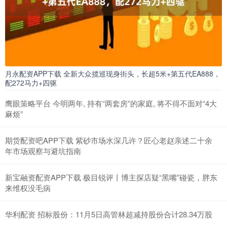
月永配资APP下载 全新大众揽巡现身街头，长超5米+第五代EA888，
配272马力+四驱
鹰眼策略平台 今明两年, 持有“两套房”的家庭, 将不得不面对“4大
麻烦”
期货配资吧APP下载 紫砂市场水深几许？匠心老赵亲述二十余
年市场观察与避坑指南
新宝融资配资APP下载 极目锐评丨博主探店疑“黑嘴”碰瓷，胖东
来维权没毛病
华利配资 招标股份：11月5日高管林超减持股份合计28.34万股