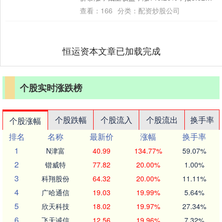
元。 Beyond....
查看：
166
分类：
配资炒股公司
恒运资本文章已加载完成
个股实时涨跌榜
个股跌幅
个股流入
个股流出
换手率
个股涨幅
排名
名称
最新价
涨幅
换手率
1
N津富
40.99
134.77%
59.07%
2
锴威特
77.82
20.00%
1.00%
3
科翔股份
64.32
20.00%
11.11%
4
广哈通信
19.03
19.99%
5.64%
5
欣天科技
18.02
19.97%
27.34%
6
飞天诚信
12.56
19.96%
7.32%