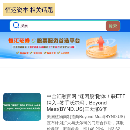
恒运资本 相关话题
搜索
中金汇融官网 “迷因股”附体！获ETF
纳入+签手沃尔玛，Beyond
Meat(BYND.US)三天涨6倍
美国植物肉制造商Beyond Meat(BYND.US)
宣布计划扩大与沃尔玛的门店合作后，其股
价暴涨，截至收盘，涨146.26%，报3.62美