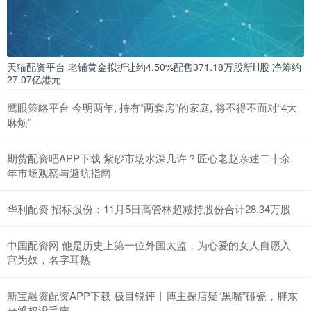
天猫配资平台 老铺黄金拟折让约4.50%配售371.18万股新H股 净筹约
27.07亿港元
鹰眼策略平台 今明两年, 持有“两套房”的家庭, 将不得不面对“4大
麻烦”
期货配资吧APP下载 紫砂市场水深几许？匠心老赵亲述二十余
年市场观察与避坑指南
华利配资 招标股份：11月5日高管林超减持股份合计28.34万股
中国配资网 他是历史上第一位外国太监，为心爱的女人自愿入
宫为奴，名字耳熟
新宝融资配资APP下载 极目锐评丨博主探店疑“黑嘴”碰瓷，胖东
来维权没毛病