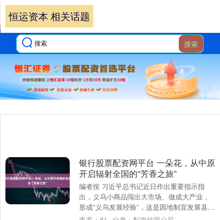
恒运资本 相关话题
搜索
银行股票配资网平台 一朵花，从中原
开启辐射全国的“芳香之旅”
编者按 习近平总书记近日作出重要指示指
出，义乌小商品闯出大市场、做成大产业，
形成“义乌发展经验”，这是因地制宜发展县域
经济的成功实践。 以小品类孕育大产业、以
查看：
81
分类：
配资炒股公司