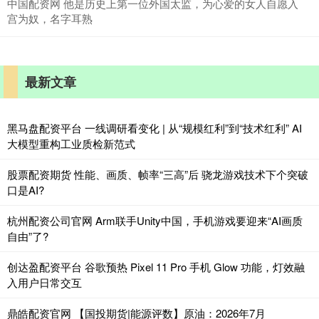
中国配资网 他是历史上第一位外国太监，为心爱的女人自愿入
宫为奴，名字耳熟
最新文章
黑马盘配资平台 一线调研看变化 | 从“规模红利”到“技术红利” AI
大模型重构工业质检新范式
股票配资期货 性能、画质、帧率“三高”后 骁龙游戏技术下个突破
口是AI?
杭州配资公司官网 Arm联手Unity中国，手机游戏要迎来“AI画质
自由”了?
创达盈配资平台 谷歌预热 Pixel 11 Pro 手机 Glow 功能，灯效融
入用户日常交互
鼎皓配资官网 【国投期货|能源评数】原油：2026年7月