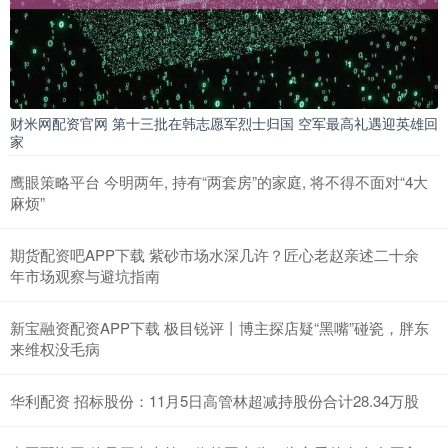
财米网配资官网 第十三批在韩志愿军烈士归国 空军最高礼遇迎英雄回
家
鹰眼策略平台 今明两年, 持有“两套房”的家庭, 将不得不面对“4大
麻烦”
期货配资吧APP下载 紫砂市场水深几许？匠心老赵亲述二十余
年市场观察与避坑指南
新宝融资配资APP下载 极目锐评丨博主探店疑“黑嘴”碰瓷，胖东
来维权没毛病
华利配资 招标股份：11月5日高管林超减持股份合计28.34万股