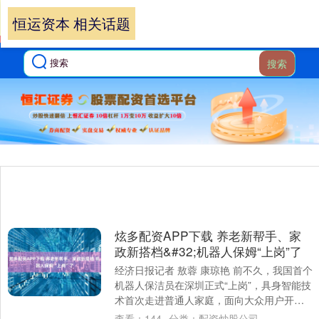
恒运资本 相关话题
搜索
炫多配资APP下载 养老新帮手、家
政新搭档&#32;机器人保姆“上岗”了
经济日报记者 敖蓉 康琼艳 前不久，我国首个
机器人保洁员在深圳正式“上岗”，具身智能技
术首次走进普通人家庭，面向大众用户开放
服务。 适配居民多元消费需求，机器人....
查看：
144
分类：
配资炒股公司