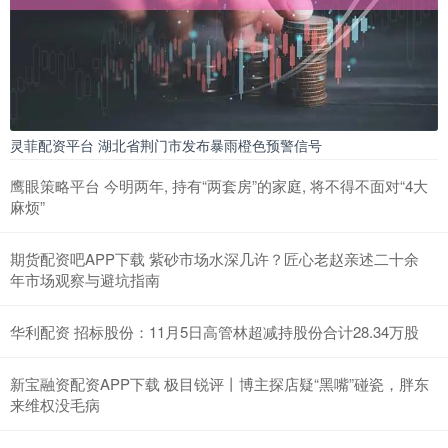
灵菲配资平台 湖北省荆门市发布暴雨橙色预警信号
鹰眼策略平台 今明两年, 持有“两套房”的家庭, 将不得不面对“4大
麻烦”
期货配资吧APP下载 紫砂市场水深几许？匠心老赵亲述二十余
年市场观察与避坑指南
华利配资 招标股份：11月5日高管林超减持股份合计28.34万股
新宝融资配资APP下载 极目锐评丨博主探店疑“黑嘴”碰瓷，胖东
来维权没毛病