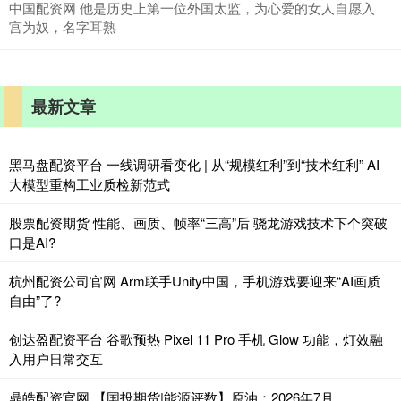
中国配资网 他是历史上第一位外国太监，为心爱的女人自愿入
宫为奴，名字耳熟
最新文章
黑马盘配资平台 一线调研看变化 | 从“规模红利”到“技术红利” AI
大模型重构工业质检新范式
股票配资期货 性能、画质、帧率“三高”后 骁龙游戏技术下个突破
口是AI?
杭州配资公司官网 Arm联手Unity中国，手机游戏要迎来“AI画质
自由”了?
创达盈配资平台 谷歌预热 Pixel 11 Pro 手机 Glow 功能，灯效融
入用户日常交互
鼎皓配资官网 【国投期货|能源评数】原油：2026年7月