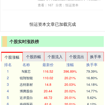
辅助驾驶车辆，车主在京购买新车后可自行
查看：
167
分类：
恒运资本
选择....
恒运资本文章已加载完成
个股实时涨跌榜
个股跌幅
个股流入
个股流出
换手率
个股涨幅
排名
名称
最新价
涨幅
换手率
1
N展芯
116.52
396.89%
79.39%
2
锐翔智能
110.02
20.21%
16.80%
3
志特新材
14.8
20.03%
14.18%
4
博腾股份
20.44
20.02%
14.77%
5
近岸蛋白
46.72
20.01%
5.62%
6
毕得医药
61.6
20.01%
6.12%