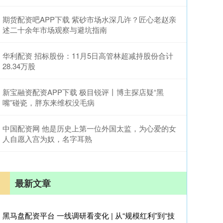
期货配资吧APP下载 紫砂市场水深几许？匠心老赵亲
述二十余年市场观察与避坑指南
华利配资 招标股份：11月5日高管林超减持股份合计
28.34万股
新宝融资配资APP下载 极目锐评丨博主探店疑“黑
嘴”碰瓷，胖东来维权没毛病
中国配资网 他是历史上第一位外国太监，为心爱的女
人自愿入宫为奴，名字耳熟
最新文章
黑马盘配资平台 一线调研看变化 | 从“规模红利”到“技