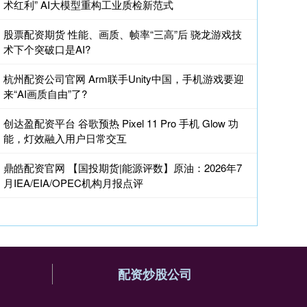
术红利” AI大模型重构工业质检新范式
股票配资期货 性能、画质、帧率“三高”后 骁龙游戏技
术下个突破口是AI?
杭州配资公司官网 Arm联手Unity中国，手机游戏要迎
来“AI画质自由”了?
创达盈配资平台 谷歌预热 Pixel 11 Pro 手机 Glow 功
能，灯效融入用户日常交互
鼎皓配资官网 【国投期货|能源评数】原油：2026年7
月IEA/EIA/OPEC机构月报点评
配资炒股公司