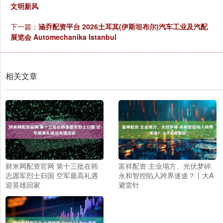
文明新风
下一篇：
涵乔配资平台 2026土耳其(伊斯坦布尔)汽车工业及汽配
展览会 Automechanika Istanbul
相关文章
财米网配资官网 第十三批在韩
富祥配资 主业塌方、光伏梦碎
志愿军烈士归国 空军最高礼遇
永和智控陷入跨界迷途？丨大A
迎英雄回家
避雷针