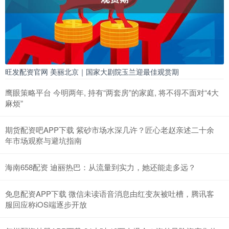
旺发配资官网 美丽北京｜国家大剧院玉兰迎最佳观赏期
鹰眼策略平台 今明两年, 持有“两套房”的家庭, 将不得不面对“4大
麻烦”
期货配资吧APP下载 紫砂市场水深几许？匠心老赵亲述二十余
年市场观察与避坑指南
海南658配资 迪丽热巴：从流量到实力，她还能走多远？
免息配资APP下载 微信未读语音消息由红变灰被吐槽，腾讯客
服回应称iOS端逐步开放