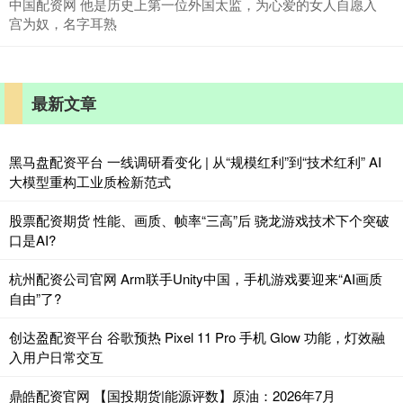
中国配资网 他是历史上第一位外国太监，为心爱的女人自愿入
宫为奴，名字耳熟
最新文章
黑马盘配资平台 一线调研看变化 | 从“规模红利”到“技术红利” AI
大模型重构工业质检新范式
股票配资期货 性能、画质、帧率“三高”后 骁龙游戏技术下个突破
口是AI?
杭州配资公司官网 Arm联手Unity中国，手机游戏要迎来“AI画质
自由”了?
创达盈配资平台 谷歌预热 Pixel 11 Pro 手机 Glow 功能，灯效融
入用户日常交互
鼎皓配资官网 【国投期货|能源评数】原油：2026年7月