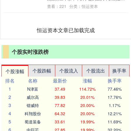
经营，见证了市场的起起落落。今天，他敞
查看：
221
分类：
恒运资本
开心扉，....
恒运资本文章已加载完成
个股实时涨跌榜
个股跌幅
个股流入
个股流出
换手率
个股涨幅
排名
名称
最新价
涨幅
换手率
1
N津富
37.49
114.72%
77.46%
2
威尔高
39.83
20.01%
17.76%
3
锴威特
77.82
20.00%
1.17%
4
科翔股份
64.32
20.00%
12.21%
5
蜀道装备
33.61
19.99%
11.69%
6
中巨芯
27.85
19.99%
32.20%