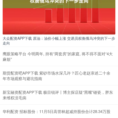
大众配资APP下载 原油：油价小幅上涨 交易员权衡俄乌冲突的下一步
走向
鹰眼策略平台 今明两年, 持有“两套房”的家庭, 将不得不面对“4大
麻烦”
期货配资吧APP下载 紫砂市场水深几许？匠心老赵亲述二十余
年市场观察与避坑指南
新宝融资配资APP下载 极目锐评丨博主探店疑“黑嘴”碰瓷，胖东
来维权没毛病
华利配资 招标股份：11月5日高管林超减持股份合计28.34万股