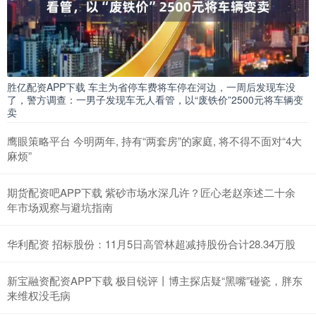
胜亿配资APP下载 车主为省停车费将车停在河边，一周后发现车没
了，警方调查：一男子发现车无人看管，以“废铁价”2500元将车辆变
卖
鹰眼策略平台 今明两年, 持有“两套房”的家庭, 将不得不面对“4大
麻烦”
期货配资吧APP下载 紫砂市场水深几许？匠心老赵亲述二十余
年市场观察与避坑指南
华利配资 招标股份：11月5日高管林超减持股份合计28.34万股
新宝融资配资APP下载 极目锐评丨博主探店疑“黑嘴”碰瓷，胖东
来维权没毛病