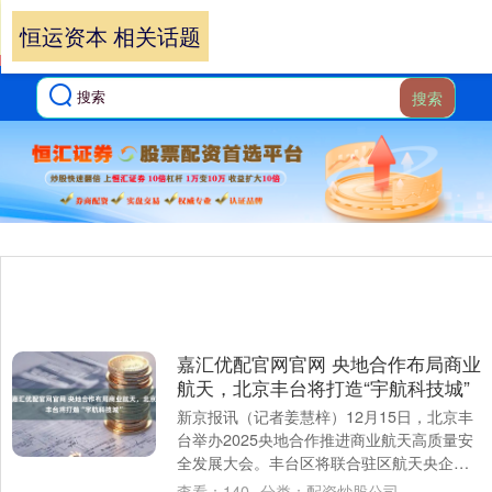
恒运资本 相关话题
搜索
嘉汇优配官网官网 央地合作布局商业
航天，北京丰台将打造“宇航科技城”
新京报讯（记者姜慧梓）12月15日，北京丰
台举办2025央地合作推进商业航天高质量安
全发展大会。丰台区将联合驻区航天央企、
大院大所，高起点筹建“宇航科技城”。 ....
查看：
140
分类：
配资炒股公司