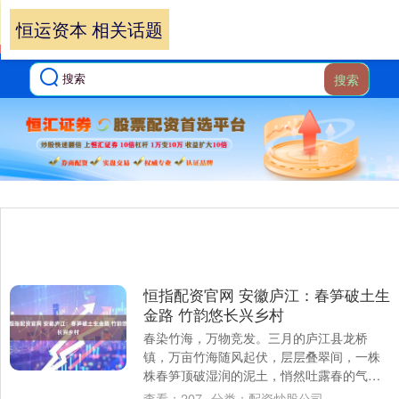
恒运资本 相关话题
搜索
恒指配资官网 安徽庐江：春笋破土生
金路 竹韵悠长兴乡村
春染竹海，万物竞发。三月的庐江县龙桥
镇，万亩竹海随风起伏，层层叠翠间，一株
株春笋顶破湿润的泥土，悄然吐露春的气
息。3月29日，随着首届春笋采摘美食季在此
查看：
207
分类：
配资炒股公司