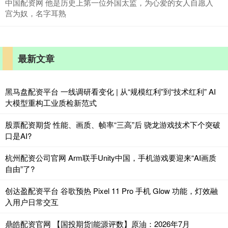
中国配资网 他是历史上第一位外国太监，为心爱的女人自愿入
宫为奴，名字耳熟
最新文章
黑马盘配资平台 一线调研看变化 | 从“规模红利”到“技术红利” AI
大模型重构工业质检新范式
股票配资期货 性能、画质、帧率“三高”后 骁龙游戏技术下个突破
口是AI?
杭州配资公司官网 Arm联手Unity中国，手机游戏要迎来“AI画质
自由”了?
创达盈配资平台 谷歌预热 Pixel 11 Pro 手机 Glow 功能，灯效融
入用户日常交互
鼎皓配资官网 【国投期货|能源评数】原油：2026年7月