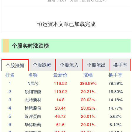
拉开帷幕....
恒运资本文章已加载完成
个股实时涨跌榜
个股跌幅
个股流入
个股流出
换手率
个股涨幅
排名
名称
最新价
涨幅
换手率
1
N展芯
116.52
396.89%
79.39%
2
锐翔智能
110.02
20.21%
16.80%
3
志特新材
14.8
20.03%
14.18%
4
博腾股份
20.44
20.02%
14.77%
5
近岸蛋白
46.72
20.01%
5.62%
6
毕得医药
61.6
20.01%
6.12%