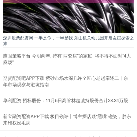
深圳股票配资网 一半是你，一半是我 乐山机关幼儿园开启友谊探索之
旅
鹰眼策略平台 今明两年, 持有“两套房”的家庭, 将不得不面对“4大
麻烦”
期货配资吧APP下载 紫砂市场水深几许？匠心老赵亲述二十余
年市场观察与避坑指南
华利配资 招标股份：11月5日高管林超减持股份合计28.34万股
新宝融资配资APP下载 极目锐评丨博主探店疑“黑嘴”碰瓷，胖东
来维权没毛病