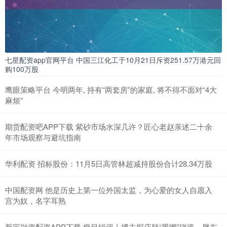
七星配资app官网平台 中国三江化工于10月21日斥资251.57万港元回
购100万股
鹰眼策略平台 今明两年, 持有“两套房”的家庭, 将不得不面对“4大
麻烦”
期货配资吧APP下载 紫砂市场水深几许？匠心老赵亲述二十余
年市场观察与避坑指南
华利配资 招标股份：11月5日高管林超减持股份合计28.34万股
中国配资网 他是历史上第一位外国太监，为心爱的女人自愿入
宫为奴，名字耳熟
新宝融资配资APP下载 极目锐评丨博主探店疑“黑嘴”碰瓷，胖东