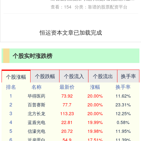
WTI原油上涨0.5%，收于接近59美元，仍....
查看：
154
分类：
靠谱的股票配资平台
恒运资本文章已加载完成
个股实时涨跌榜
个股跌幅
个股流入
个股流出
换手率
个股涨幅
排名
名称
最新价
涨幅
换手率
1
毕得医药
73.92
20.00%
11.62%
2
百普赛斯
77.7
20.00%
23.31%
3
北方长龙
113.23
20.00%
12.25%
4
蓝盾光电
22.81
19.99%
0.58%
5
信濠光电
20.72
19.98%
11.95%
6
近岸蛋白
54.9
17.51%
11.39%