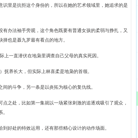
意识里是抗拒这个身份的，所以在她的艺术领域里，她追求的是
没有办法袖手旁观，这个角色既要有普通女孩的柔弱与挣扎，又
抉择也是聂九罗最有看点的地方。
实际上一直潜伏在地枭里调查自己父母的真实死因。
饰）抚养长大，但实际上林喜柔是地枭的首领。
之间的斗争，另一条是以炎拓为核心的复仇线。
可点之处，比如第一集就以一场紧张刺激的追逐戏吸引了观众，
系。
恰到好处的特效运用，还有那些精心设计的动作场面。