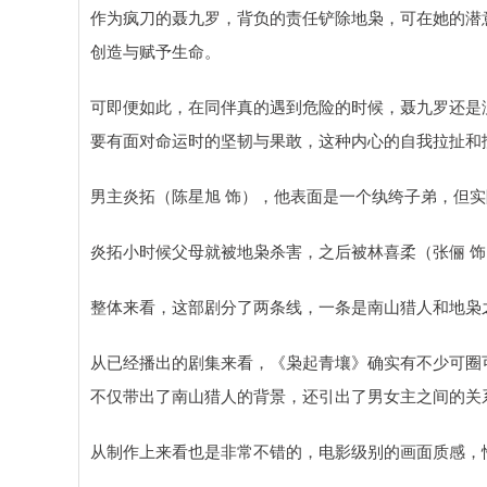
作为疯刀的聂九罗，背负的责任铲除地枭，可在她的潜
创造与赋予生命。
可即便如此，在同伴真的遇到危险的时候，聂九罗还是
要有面对命运时的坚韧与果敢，这种内心的自我拉扯和
男主炎拓（陈星旭 饰），他表面是一个纨绔子弟，但
炎拓小时候父母就被地枭杀害，之后被林喜柔（张俪 
整体来看，这部剧分了两条线，一条是南山猎人和地枭
从已经播出的剧集来看，《枭起青壤》确实有不少可圈
不仅带出了南山猎人的背景，还引出了男女主之间的关
从制作上来看也是非常不错的，电影级别的画面质感，