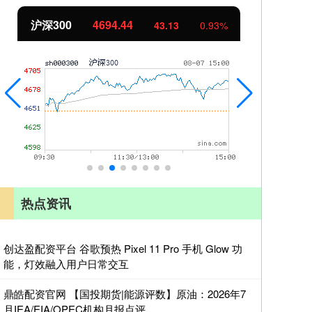
北证50
1134.24
创
11.37
1.01%
热点资讯
创达盈配资平台 谷歌预热 Pixel 11 Pro 手机 Glow 功
能，灯效融入用户日常交互
鼎皓配资官网 【国投期货|能源评数】原油：2026年7
月IEA/EIA/OPEC机构月报点评