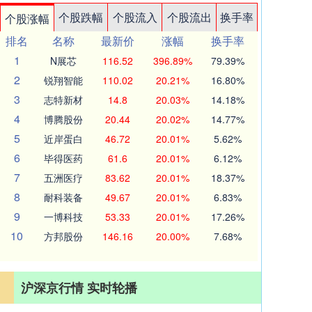
个股跌幅
个股流入
个股流出
换手率
个股涨幅
排名
名称
最新价
涨幅
换手率
1
N展芯
116.52
396.89%
79.39%
2
锐翔智能
110.02
20.21%
16.80%
3
志特新材
14.8
20.03%
14.18%
4
博腾股份
20.44
20.02%
14.77%
5
近岸蛋白
46.72
20.01%
5.62%
6
毕得医药
61.6
20.01%
6.12%
7
五洲医疗
83.62
20.01%
18.37%
8
耐科装备
49.67
20.01%
6.83%
9
一博科技
53.33
20.01%
17.26%
10
方邦股份
146.16
20.00%
7.68%
沪深京行情 实时轮播