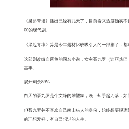
深证成指
14311.01
.68
1.02%
200.89
1
《枭起青壤》播出已经有几天了，目前看来热度确实不错
00的现代剧。
《枭起青壤》算是今年题材比较吸引人的一部剧了，都
这部剧改编自尾鱼的同名小说，女主聂九罗（迪丽热巴 
高手。
展开剩余89%
白天的聂九罗是个文静的雕塑家，晚上却手起刀落，如
但聂九罗并不喜欢自己南山猎人的身份，始终想要脱离
的理想爱好，有自己想过的人生。