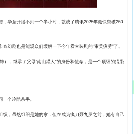
沪深300
4694.44
.42%
43.13
0.93%
，毕竟开播不到一个半小时，就成了腾讯2025年最快突破250
市奇幻剧也是能观众们缓解一下今年看古装剧的“审美疲劳”了。
饰），继承了父母“南山猎人”的身份和使命，是一个顶级的猎枭
同一个冷酷杀手。
组织，虽然组织是她的家，但在成为疯刀聂九罗之前，她有自己