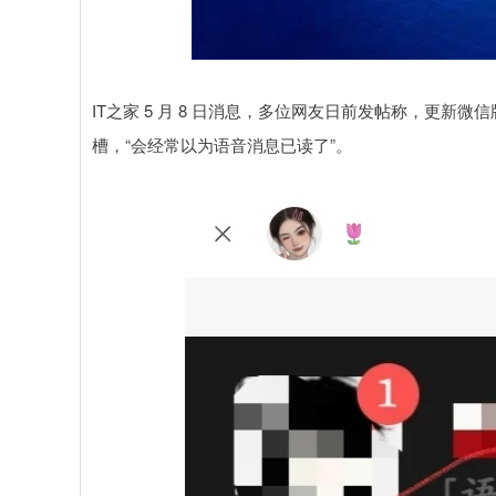
深证成指
14311.01
.68
1.02%
200.89
1
IT之家 5 月 8 日消息，多位网友日前发帖称，更
槽，“会经常以为语音消息已读了”。