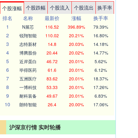
个股跌幅
个股流入
个股流出
换手率
个股涨幅
排名
名称
最新价
涨幅
换手率
1
N展芯
116.52
396.89%
79.39%
2
锐翔智能
110.02
20.21%
16.80%
3
志特新材
14.8
20.03%
14.18%
4
博腾股份
20.44
20.02%
14.77%
5
近岸蛋白
46.72
20.01%
5.62%
6
毕得医药
61.6
20.01%
6.12%
7
五洲医疗
83.62
20.01%
18.37%
8
一博科技
53.33
20.01%
17.26%
9
耐科装备
49.67
20.01%
6.83%
10
朗特智能
26.4
20.00%
17.06%
沪深京行情 实时轮播