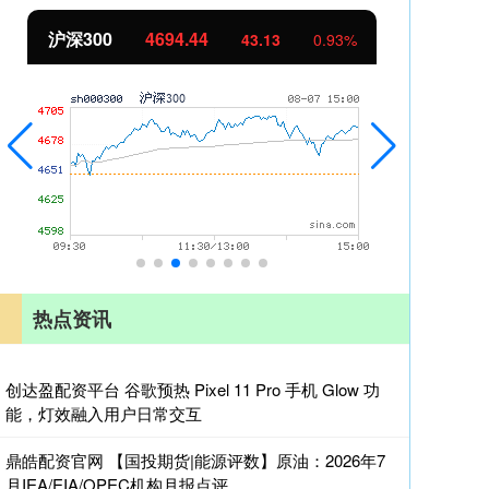
北证50
1134.24
创
11.37
1.01%
热点资讯
创达盈配资平台 谷歌预热 Pixel 11 Pro 手机 Glow 功
能，灯效融入用户日常交互
鼎皓配资官网 【国投期货|能源评数】原油：2026年7
月IEA/EIA/OPEC机构月报点评