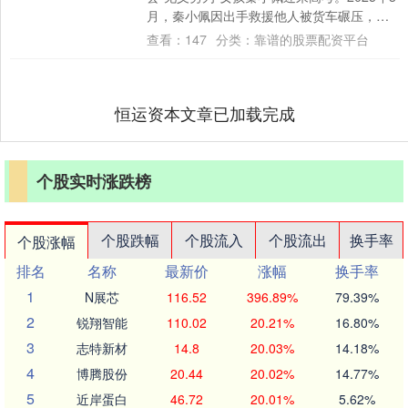
月，秦小佩因出手救援他人被货车碾压，导
致左腿高位截肢。治疗和康复一年多....
查看：
147
分类：
靠谱的股票配资平台
恒运资本文章已加载完成
个股实时涨跌榜
个股跌幅
个股流入
个股流出
换手率
个股涨幅
排名
名称
最新价
涨幅
换手率
1
N展芯
116.52
396.89%
79.39%
2
锐翔智能
110.02
20.21%
16.80%
3
志特新材
14.8
20.03%
14.18%
4
博腾股份
20.44
20.02%
14.77%
5
近岸蛋白
46.72
20.01%
5.62%