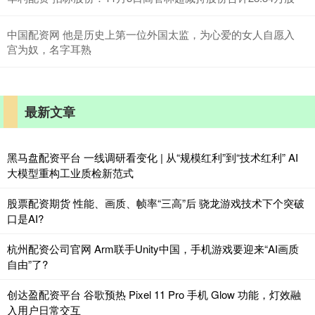
中国配资网 他是历史上第一位外国太监，为心爱的女人自愿入
宫为奴，名字耳熟
最新文章
黑马盘配资平台 一线调研看变化 | 从“规模红利”到“技术红利” AI
大模型重构工业质检新范式
股票配资期货 性能、画质、帧率“三高”后 骁龙游戏技术下个突破
口是AI?
杭州配资公司官网 Arm联手Unity中国，手机游戏要迎来“AI画质
自由”了?
创达盈配资平台 谷歌预热 Pixel 11 Pro 手机 Glow 功能，灯效融
入用户日常交互