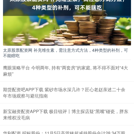
太原股票配资网 补充维生素，需注意方式方法，4种类型的补剂，可
不能瞎吃
鹰眼策略平台 今明两年, 持有“两套房”的家庭, 将不得不面对“4大
麻烦”
期货配资吧APP下载 紫砂市场水深几许？匠心老赵亲述二十余
年市场观察与避坑指南
新宝融资配资APP下载 极目锐评丨博主探店疑“黑嘴”碰瓷，胖东
来维权没毛病
华利配资 招标股份：11月5日高管林超减持股份合计28.34万股