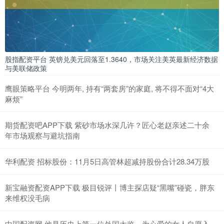
股指配资平台 英镑兑美元回落至1.3640，市场关注美英最新经济数据
与美联储政策
鹰眼策略平台 今明两年, 持有“两套房”的家庭, 将不得不面对“4大
麻烦”
期货配资吧APP下载 紫砂市场水深几许？匠心老赵亲述二十余
年市场观察与避坑指南
华利配资 招标股份：11月5日高管林超减持股份合计28.34万股
新宝融资配资APP下载 极目锐评丨博主探店疑“黑嘴”碰瓷，胖东
来维权没毛病
中国配资网 他是历史上第一位外国太监，为心爱的女人自愿入