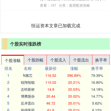
前，该行公布其第一季度股票交易收入创纪
查看：
157
分类：
股票配资策略
录....
恒运资本文章已加载完成
个股实时涨跌榜
个股跌幅
个股流入
个股流出
换手率
个股涨幅
排名
名称
最新价
涨幅
换手率
1
N展芯
116.52
396.89%
79.39%
2
锐翔智能
110.02
20.21%
16.80%
3
志特新材
14.8
20.03%
14.18%
4
博腾股份
20.44
20.02%
14.77%
5
近岸蛋白
46.72
20.01%
5.62%
6
毕得医药
61.6
20.01%
6.12%