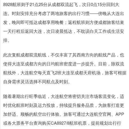
8928航班则于21点25分从成都双流起飞，次日0点15分回到大
连。时刻安排充分考虑了两地旅客的出行习惯——傍晚从大连出
发，晚间即可抵达成都享用晚餐；返程航班则方便成都旅客结束
一天行程后返回大连，次日凌晨抵达，不耽误白天工作或生活安
排。
此次复航成都双流航线，不仅丰富了其西南方向的航线产品，也
使得大连至成都方向的日均航班密度进一步提升。目前，除双流
航线外，大连航空每天直飞2班大连至成都天府机场，旅客可根据
自身需求灵活选择不同航点及时刻。
随着暑期出行旺季临近，大连航空将密切关注市场客流变化，适
时优化航班时刻及运力投放，持续提升服务品质，为旅客打造更
加舒适、顺畅的航空出行体验。旅客可通过大连航空官网、APP
或各大票务平台查询购买CA8927/8航班机票，提前规划出行行