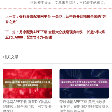
恒运资本提示：文章来自网络，不代表本站观点。
上一篇：
银行股票配资网平台 一朵花，从中原开启辐射全国的“芳
香之旅”
下一篇：
月永配资APP下载 全新大众揽巡现身街头，长超5米+第
五代EA888，配272马力+四驱
相关文章
启远网APP下载 喜茶DIY饮品功
荣峰速配APP下载 美元指数承
能陆续上线全国门店，可定制专
压下行，短期谨防美联储预期兑
属饮品
现之后超跌反弹