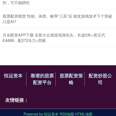
剂，可不能瞎吃
股票配资期货 性能、画质、帧率“三高”后 骁龙游戏技术下个突破
口是AI?
月永配资APP下载 全新大众揽巡现身街头，长超5米+第五代
EA888，配272马力+四驱
恒运资本
靠谱的股票
股票配资策
配资炒股公
配资平台
略
司
友情链接：
Powered by
恒运资本
RSS地图
HTML地图