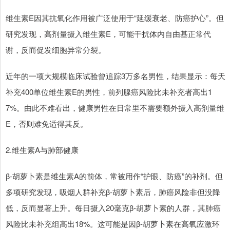
维生素E因其抗氧化作用被广泛使用于“延缓衰老、防癌护心”。但
研究发现，高剂量摄入维生素E，可能干扰体内自由基正常代
谢，反而促发细胞异常分裂。
近年的一项大规模临床试验曾追踪3万多名男性，结果显示：每天
补充400单位维生素E的男性，前列腺癌风险比未补充者高出1
7%。由此不难看出，健康男性在日常里不需要额外摄入高剂量维
E，否则难免适得其反。
2.维生素A与肺部健康
β-胡萝卜素是维生素A的前体，常被用作“护眼、防癌”的补剂。但
多项研究发现，吸烟人群补充β-胡萝卜素后，肺癌风险非但没降
低，反而显著上升。每日摄入20毫克β-胡萝卜素的人群，其肺癌
风险比未补充组高出18%。这可能是因β-胡萝卜素在高氧应激环