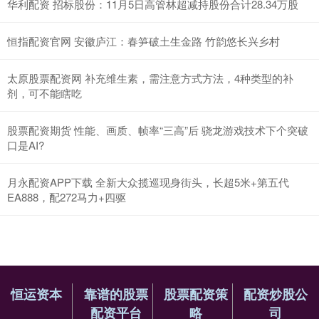
华利配资 招标股份：11月5日高管林超减持股份合计28.34万股
恒指配资官网 安徽庐江：春笋破土生金路 竹韵悠长兴乡村
太原股票配资网 补充维生素，需注意方式方法，4种类型的补
剂，可不能瞎吃
股票配资期货 性能、画质、帧率“三高”后 骁龙游戏技术下个突破
口是AI?
月永配资APP下载 全新大众揽巡现身街头，长超5米+第五代
EA888，配272马力+四驱
恒运资本
靠谱的股票
股票配资策
配资炒股公
配资平台
略
司