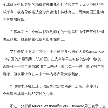
全球供应中抽走铜的动机在未来几个月持续存在，无意中耗尽全
球库存，或者导致铜从全球库存池中转移出去，因为美国正推动
各方增加囤货。”
在基本面上，今年从智利到印尼的一连串矿山停产事件让铜
供应趋紧。最新的紧张信号出现在周三。
艾芬豪矿业下调了其位于刚果民主共和国的大型Kamoa-Kak
ula矿区的产量预期，该矿区仍在从今年早些时候的洪水中恢复。
嘉能可——其产量自2018年以来已下降40%——也下调了明年的
目标，但表示计划在未来十年内将产量大致翻倍。
即便需求环境低迷，供应忧虑仍推动铜价走高。高盛预计，
今年铜市场将出现50万吨的过剩。
不过，分析师Aurelia Waltham和Eoin Dinsmore周三表示，全