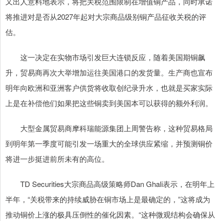
又出人意料地表示，将把关税范围限制在增值铜产品，同时承诺
将推进对是否从2027年起对大宗商品级别铜产品征收关税的评
估。
这一决定在实物市场引发巨大连锁反应，随着美国期铜飙
升，贸易商再次大举增加运往美国港口的发货量。生产商也宣布
明年向欧洲和亚洲客户供货将收取创纪录升水，也就是买家实际
上是在补偿他们如果把这些铜卖到美国本可以获得的额外利润。
大型金属贸易商摩科瑞能源集团上周警告称，这种贸易格局
到明年第一季度可能引发一场重大的全球供应紧缩，并预测铜价
将进一步挺进前所未有的高位。
TD Securities大宗商品高级策略师Dan Ghali表示，在明年上
半年，“关税带来的持续威胁在铜市场上是最确定的，”这将成为
推动铜价上涨的极具压倒性的催化因素。“这种微观结构会确保从