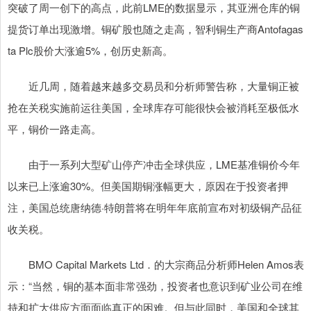
突破了周一创下的高点，此前LME的数据显示，其亚洲仓库的铜
提货订单出现激增。铜矿股也随之走高，智利铜生产商Antofagas
ta Plc股价大涨逾5%，创历史新高。
近几周，随着越来越多交易员和分析师警告称，大量铜正被
抢在关税实施前运往美国，全球库存可能很快会被消耗至极低水
平，铜价一路走高。
由于一系列大型矿山停产冲击全球供应，LME基准铜价今年
以来已上涨逾30%。但美国期铜涨幅更大，原因在于投资者押
注，美国总统唐纳德·特朗普将在明年年底前宣布对初级铜产品征
收关税。
BMO Capital Markets Ltd．的大宗商品分析师Helen Amos表
示：“当然，铜的基本面非常强劲，投资者也意识到矿业公司在维
持和扩大供应方面面临真正的困难。但与此同时，美国和全球其