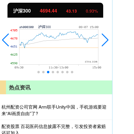
沪深300
4694.44
北
43.13
0.93%
热点资讯
杭州配资公司官网 Arm联手Unity中国，手机游戏要迎
来“AI画质自由”了?
配资股票 百花医药信息披露不完整，引发投资者索赔
还可加入