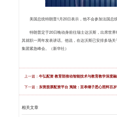
上证指数
3940.04
.40
2.13%
39.68
1.
美国总统特朗普1月20日表示，他不会参加法国总统
特朗普定于20日晚动身前往瑞士达沃斯，出席世界
其就职一周年发表讲话。他说，在达沃斯已安排多场关
集团紧急峰会。（新华社）
上一篇：
牛弘配资 教育部推动智能技术与教育教学深度融
下一篇：
东营股票配资平台 夷陵：至孝继子悉心照料百
相关文章