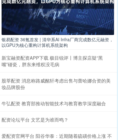
银易配资 36氪首发 | 清华系AI Infra厂商完成数亿元融资，
以GPU为核心重构计算机系统架构
新宝融资配资APP下载 极目锐评丨博主探店疑“黑
嘴”碰瓷，胖东来维权没毛病
股莘配资 消息称路威酩轩考虑出售与蕾哈娜合资的美
妆品牌股份
牛弘配资 教育部推动智能技术与教育教学深度融合
配资论坛平台 文艺是为谁而鸣？
爱配资官网平台 阳谷华泰：近期随着硫磺价格上涨 不