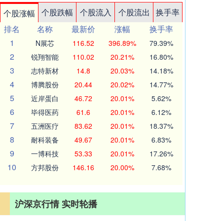
个股跌幅
个股流入
个股流出
换手率
个股涨幅
排名
名称
最新价
涨幅
换手率
1
N展芯
116.52
396.89%
79.39%
2
锐翔智能
110.02
20.21%
16.80%
3
志特新材
14.8
20.03%
14.18%
4
博腾股份
20.44
20.02%
14.77%
5
近岸蛋白
46.72
20.01%
5.62%
6
毕得医药
61.6
20.01%
6.12%
7
五洲医疗
83.62
20.01%
18.37%
8
耐科装备
49.67
20.01%
6.83%
9
一博科技
53.33
20.01%
17.26%
10
方邦股份
146.16
20.00%
7.68%
沪深京行情 实时轮播