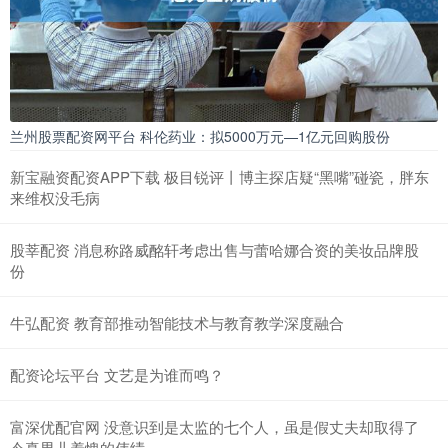
兰州股票配资网平台 科伦药业：拟5000万元—1亿元回购股份
新宝融资配资APP下载 极目锐评丨博主探店疑“黑嘴”碰瓷，胖东
来维权没毛病
股莘配资 消息称路威酩轩考虑出售与蕾哈娜合资的美妆品牌股
份
牛弘配资 教育部推动智能技术与教育教学深度融合
配资论坛平台 文艺是为谁而鸣？
富深优配官网 没意识到是太监的七个人，虽是假丈夫却取得了
令真男儿羞愧的伟绩