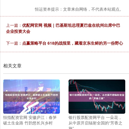
恒运资本提示：文章来自网络，不代表本站观点。
上一篇：
优配网官网 视频｜巴基斯坦总理夏巴兹在杭州出席中巴
企业投资大会
下一篇：
点赢策略平台 618的战报里，藏着京东生鲜的另一份野心
相关文章
恒指配资官网 安徽庐江：春笋
银行股票配资网平台 一朵花，
破土生金路 竹韵悠长兴乡村
从中原开启辐射全国的“芳香之
旅”