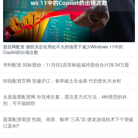
股投网配资 微软决定在用处不大的场景下减少Windows 11中的
Copilot的出镜次数
华利配资 招标股份：11月5日高管林超减持股份合计28.34万股
恒指配资官网 安徽庐江：春笋破土生金路 竹韵悠长兴乡村
太原股票配资网 补充维生素，需注意方式方法，4种类型的补
剂，可不能瞎吃
股票配资期货 性能、画质、帧率“三高”后 骁龙游戏技术下个突破
口是AI?