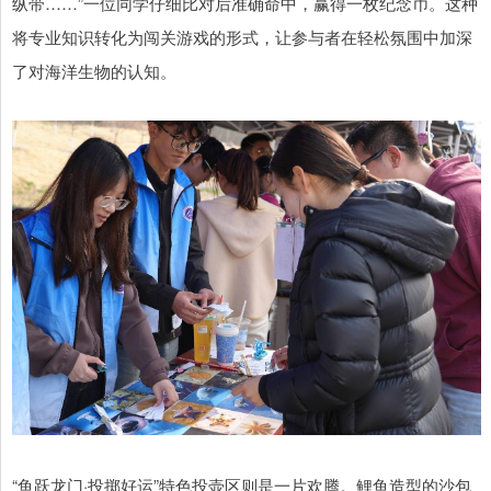
纵带……”一位同学仔细比对后准确命中，赢得一枚纪念币。这种
将专业知识转化为闯关游戏的形式，让参与者在轻松氛围中加深
了对海洋生物的认知。
“鱼跃龙门·投掷好运”特色投壶区则是一片欢腾。鲤鱼造型的沙包