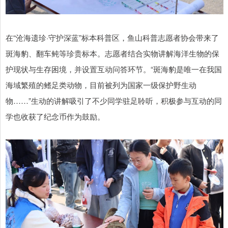
在“沧海遗珍·守护深蓝”标本科普区，鱼山科普志愿者协会带来了
斑海豹、翻车鲀等珍贵标本。志愿者结合实物讲解海洋生物的保
护现状与生存困境，并设置互动问答环节。“斑海豹是唯一在我国
海域繁殖的鳍足类动物，目前被列为国家一级保护野生动
物……”生动的讲解吸引了不少同学驻足聆听，积极参与互动的同
学也收获了纪念币作为鼓励。