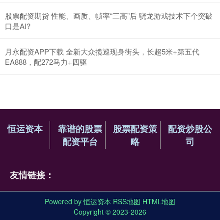
股票配资期货 性能、画质、帧率“三高”后 骁龙游戏技术下个突破
口是AI?
月永配资APP下载 全新大众揽巡现身街头，长超5米+第五代
EA888，配272马力+四驱
恒运资本
靠谱的股票
股票配资策
配资炒股公
配资平台
略
司
友情链接：
Powered by
恒运资本
RSS地图
HTML地图
Copyright
© 2023-2026