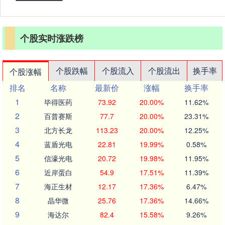
个股实时涨跌榜
个股跌幅
个股流入
个股流出
换手率
个股涨幅
排名
名称
最新价
涨幅
换手率
1
毕得医药
73.92
20.00%
11.62%
2
百普赛斯
77.7
20.00%
23.31%
3
北方长龙
113.23
20.00%
12.25%
4
蓝盾光电
22.81
19.99%
0.58%
5
信濠光电
20.72
19.98%
11.95%
6
近岸蛋白
54.9
17.51%
11.39%
7
海正生材
12.17
17.36%
6.47%
8
晶华微
25.76
17.36%
14.66%
9
海达尔
82.4
15.58%
9.26%