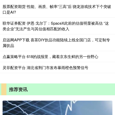
股票配资期货 性能、画质、帧率“三高”后 骁龙游戏技术下个突破
口是AI?
联华证券配资 伊恩·戈尔丁：SpaceX此前的估值明显被高估 “这
类企业”无法产生与其估值相匹配的收入
启远网APP下载 喜茶DIY饮品功能陆续上线全国门店，可定制专
属饮品
点赢策略平台 618的战报里，藏着京东生鲜的另一份野心
灵菲配资平台 湖北省荆门市发布暴雨橙色预警信号
推荐资讯