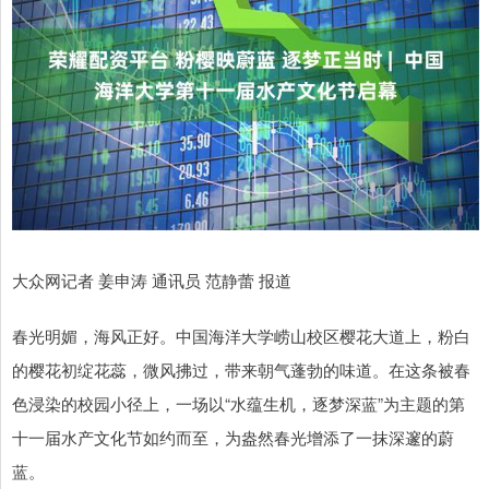
大众网记者 姜申涛 通讯员 范静蕾 报道
春光明媚，海风正好。中国海洋大学崂山校区樱花大道上，粉白
的樱花初绽花蕊，微风拂过，带来朝气蓬勃的味道。在这条被春
色浸染的校园小径上，一场以“水蕴生机，逐梦深蓝”为主题的第
十一届水产文化节如约而至，为盎然春光增添了一抹深邃的蔚
蓝。