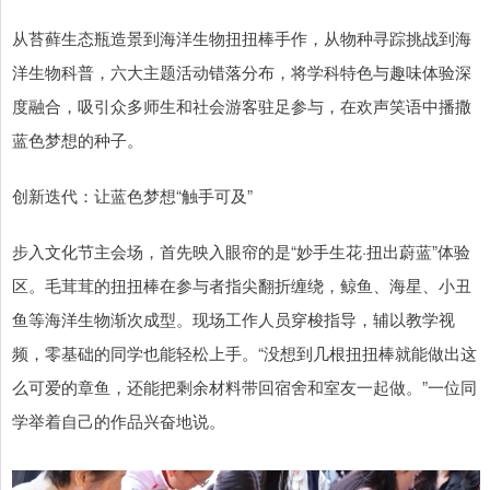
从苔藓生态瓶造景到海洋生物扭扭棒手作，从物种寻踪挑战到海
洋生物科普，六大主题活动错落分布，将学科特色与趣味体验深
度融合，吸引众多师生和社会游客驻足参与，在欢声笑语中播撒
蓝色梦想的种子。
创新迭代：让蓝色梦想“触手可及”
步入文化节主会场，首先映入眼帘的是“妙手生花·扭出蔚蓝”体验
区。毛茸茸的扭扭棒在参与者指尖翻折缠绕，鲸鱼、海星、小丑
鱼等海洋生物渐次成型。现场工作人员穿梭指导，辅以教学视
频，零基础的同学也能轻松上手。“没想到几根扭扭棒就能做出这
么可爱的章鱼，还能把剩余材料带回宿舍和室友一起做。”一位同
学举着自己的作品兴奋地说。