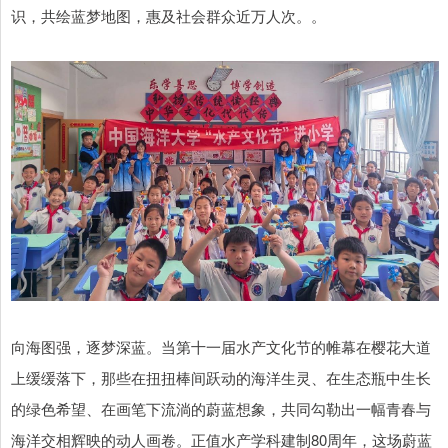
识，共绘蓝梦地图，惠及社会群众近万人次。。
向海图强，逐梦深蓝。当第十一届水产文化节的帷幕在樱花大道
上缓缓落下，那些在扭扭棒间跃动的海洋生灵、在生态瓶中生长
的绿色希望、在画笔下流淌的蔚蓝想象，共同勾勒出一幅青春与
海洋交相辉映的动人画卷。正值水产学科建制80周年，这场蔚蓝