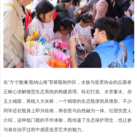
在“方寸微澜·瓶纳山海”苔藓瓶制作区，水族与造景协会的志愿者
正耐心讲解微型生态系统的构建原理。轻石打底、水苔蓄水、赤
玉土铺面，再植入大灰藓，一个精致的生态瓶便初具雏形。不少
同学还在瓶身上即兴绘画，将创意与自然融为一体。社团负责人
介绍，这种低门槛的手作体验，既传递了生态保护理念，也让参
与者在动手过程中感受造景艺术的魅力。