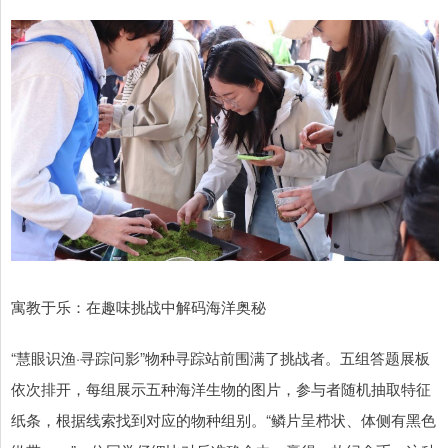
寓教于乐：在趣味挑战中解码海洋奥秘
“慧眼识渔·寻踪问影”物种寻踪站前围满了挑战者。五组答题展板
依次排开，每组展示五种海洋生物的图片，参与者随机抽取特征
纸条，根据线索找到对应的物种组别。“鳞片呈栉状、体侧有黑色