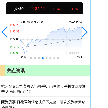
创业板指
3563.12
基
47.56
1.35%
热点资讯
杭州配资公司官网 Arm联手Unity中国，手机游戏要迎
来“AI画质自由”了?
配资股票 百花医药信息披露不完整，引发投资者索赔
还可加入