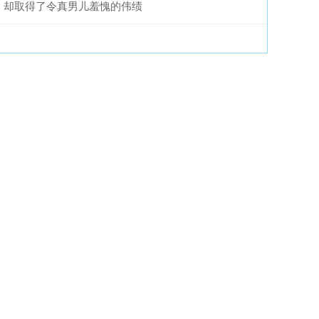
却取得了令真男儿羞愧的伟绩