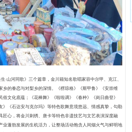
共生·山河同歌》三个篇章，金川籍知名歌唱家容中尔甲、克江、
家乡的眷恋与对梨乡的深情。《楞琼格》《斯甲鲁》《安崇维
民俗文化底蕴；《花棒舞》《啦啦调》《春种》《岗日曲登》
友》《石达安与克尔玛》等特色歌舞意境悠远、情感真挚，勾勒
具匠心，将金川刺绣、唐卡等特色非遗技艺与文艺表演深度融
产业蓬勃发展的生机活力，让整场活动饱含人间烟火气与鲜明地