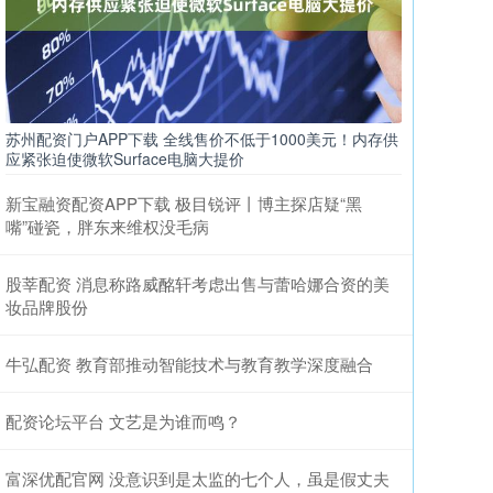
苏州配资门户APP下载 全线售价不低于1000美元！内存供
应紧张迫使微软Surface电脑大提价
新宝融资配资APP下载 极目锐评丨博主探店疑“黑
嘴”碰瓷，胖东来维权没毛病
股莘配资 消息称路威酩轩考虑出售与蕾哈娜合资的美
妆品牌股份
牛弘配资 教育部推动智能技术与教育教学深度融合
配资论坛平台 文艺是为谁而鸣？
富深优配官网 没意识到是太监的七个人，虽是假丈夫