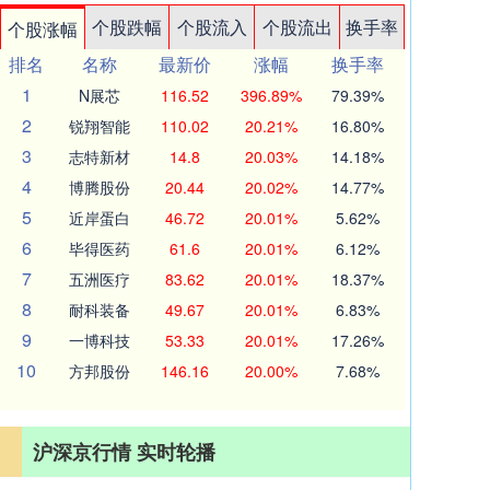
个股跌幅
个股流入
个股流出
换手率
个股涨幅
排名
名称
最新价
涨幅
换手率
1
N展芯
116.52
396.89%
79.39%
2
锐翔智能
110.02
20.21%
16.80%
3
志特新材
14.8
20.03%
14.18%
4
博腾股份
20.44
20.02%
14.77%
5
近岸蛋白
46.72
20.01%
5.62%
6
毕得医药
61.6
20.01%
6.12%
7
五洲医疗
83.62
20.01%
18.37%
8
耐科装备
49.67
20.01%
6.83%
9
一博科技
53.33
20.01%
17.26%
10
方邦股份
146.16
20.00%
7.68%
沪深京行情 实时轮播