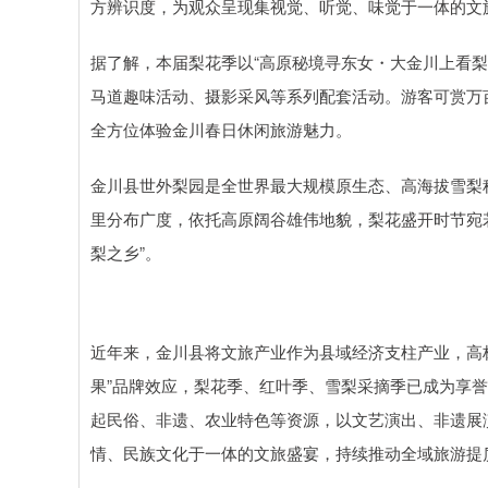
方辨识度，为观众呈现集视觉、听觉、味觉于一体的文旅
据了解，本届梨花季以“高原秘境寻东女・大金川上看
马道趣味活动、摄影采风等系列配套活动。游客可赏万
全方位体验金川春日休闲旅游魅力。​
金川县世外梨园是全世界最大规模原生态、高海拔雪梨种植
里分布广度，依托高原阔谷雄伟地貌，梨花盛开时节宛若
梨之乡”。
近年来，金川县将文旅产业作为县域经济支柱产业，高标
果”品牌效应，梨花季、红叶季、雪梨采摘季已成为享
起民俗、非遗、农业特色等资源，以文艺演出、非遗展
情、民族文化于一体的文旅盛宴，持续推动全域旅游提质