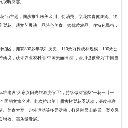
视听盛宴。​
梨花”为主题，同步推出味美金川、促消费、梨花踏青健康跑、牧
亩梨花、观文艺展演、品特色美食、购优质农品、住特色民宿，
区，拥有300多年栽种历史、110余万株成林规模、100余公
仙境，获评农业农村部“中国美丽田园”，金川也被誉为“中国雪
准建设“大东女阳光旅游度假区”，持续做深雪梨“一花一叶一
誉全国的文旅名片。此次推出第十届古树梨花季活动，深度串联
演、美食大赛、户外运动等多元活动，打造融雪山盛景、梨乡风
增效、高质量发展。​