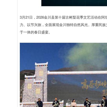
沪深300
4694.44
0.89
1.42%
43.13
0.9
3月21日，2026金川县第十届古树梨花季文艺活动
力、以节兴旅，全面展现金川独特自然风光、厚重民族
于一体的春日盛宴。​