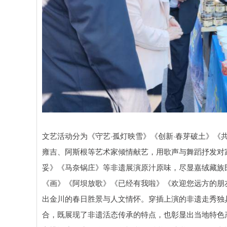
文艺活动分为《守艺·孤灯映雪》《创新·春芽破土》《
雍吉、阿斯根等艺术家倾情献艺，用歌声与舞蹈抒发对
妥》《马奈锅庄》等非遗展演原汁原味，尽显嘉绒藏族
《画》《阿坝放歌》《已经有我啦》《欢迎您远方的朋
出金川的春日胜景与人文情怀。穿插上演的非遗走秀独
合，既展现了非遗活态传承的特点，也彰显出当地特色