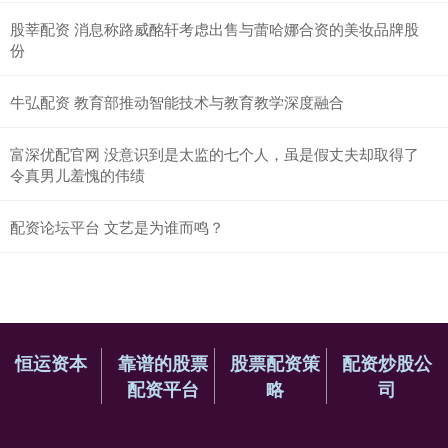
股莘配资 消息称路威酩轩考虑出售与蕾哈娜合资的美妆品牌股
份
牛弘配资 教育部推动智能技术与教育教学深度融合
富深优配官网 没意识到是太监的七个人，虽是假丈夫却取得了
令真男儿羞愧的伟绩
配资论坛平台 文艺是为谁而鸣？
恒运资本
靠谱的股票
股票配资策
配资炒股公
配资平台
略
司