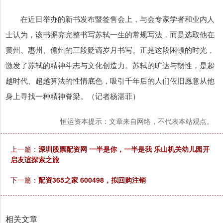
在近日举办的新书发布暨签售会上，与会专家学者和业内人
士认为，该书摒弃完整书写苏轼一生的常规写法，而是选取他在
黄州、惠州、儋州的三段贬谪岁月书写。正是这段困顿的时光，
激发了苏轼的精神斗志与文化创造力。苏轼的旷达与韧性，是超
越时代、超越算法的性情底色，吸引千年后的人们依旧愿意从他
身上寻找一种精神脊梁。（记者杨湛菲）
恒运资本提示：文章来自网络，不代表本站观点。
上一篇：
深圳股票配资网 一半是你，一半是我 乐山机关幼儿园开
启友谊探索之旅
下一篇：
配资365之家 600498，拟回购注销
相关文章