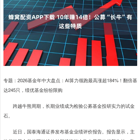
专题：2026基金年中大盘点：AI算力领跑最高涨超184%！翻倍基
达245只，绩优基金纷纷限购
跨越牛熊周期，长期业绩成为检验公募基金投研实力的试金
石。
近日，国泰海通证券发布基金业绩评价报告。报告显示，主