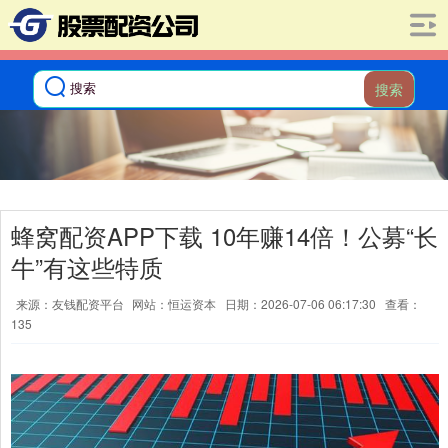
搜索
蜂窝配资APP下载 10年赚14倍！公募“长
牛”有这些特质
来源：友钱配资平台
网站：恒运资本
日期：2026-07-06 06:17:30
查看：
135