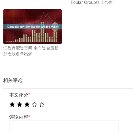
Poplar Group终止合作
汇盈盘配资官网 南向资金最新
加仓股名单出炉
相关评论
本文评分
*
评论内容
*