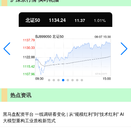
北证50
1134.24
11.37
1.01%
热点资讯
黑马盘配资平台 一线调研看变化 | 从“规模红利”到“技术红利” AI
大模型重构工业质检新范式