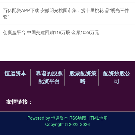
百亿配资APP下载 安徽明光桃园市集：赏十里桃花 品“明光三件
套”
创赢盘平台 中国交建回购118万股 金额1029万元
恒运资本
靠谱的股票
股票配资策
配资炒股公
配资平台
略
司
友情链接：
Powered by
恒运资本
RSS地图
HTML地图
Copyright
© 2023-2026