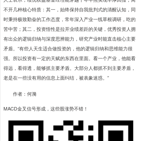
不开几种核心特质：其一，始终保持自我批判式的清醒认知，同
时秉持极致勤奋的工作态度，常年深入产业一线草根调研，吃的
苦中苦；其二，投资悟性是拉开业绩差距的关键，优秀投资人拥
有出众的逻辑归纳与深度思辨能力，研究产业时能直击核心主要
矛盾。“有些人天生适合做投资的，他的逻辑归纳和思维能力很
强。所以投资有一定的天赋的东西在里面。看一个产业，他能看
得远，看得透，能够抓主要矛盾。大部分人都抓不到主要矛盾，
老是在一些没有用的信息上面纠结，被表象迷惑。”
作者：何漪
MACD金叉信号形成，这些股涨势不错！