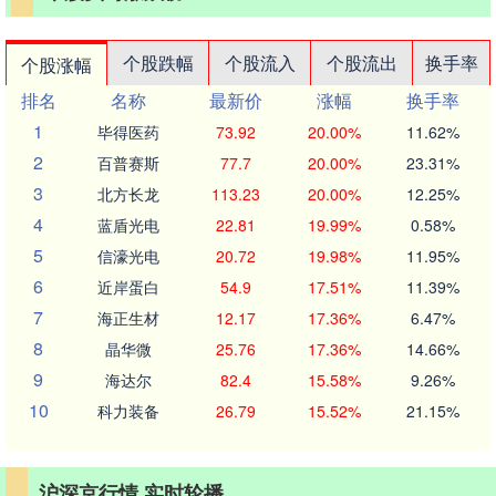
个股跌幅
个股流入
个股流出
换手率
个股涨幅
排名
名称
最新价
涨幅
换手率
1
毕得医药
73.92
20.00%
11.62%
2
百普赛斯
77.7
20.00%
23.31%
3
北方长龙
113.23
20.00%
12.25%
4
蓝盾光电
22.81
19.99%
0.58%
5
信濠光电
20.72
19.98%
11.95%
6
近岸蛋白
54.9
17.51%
11.39%
7
海正生材
12.17
17.36%
6.47%
8
晶华微
25.76
17.36%
14.66%
9
海达尔
82.4
15.58%
9.26%
10
科力装备
26.79
15.52%
21.15%
沪深京行情 实时轮播