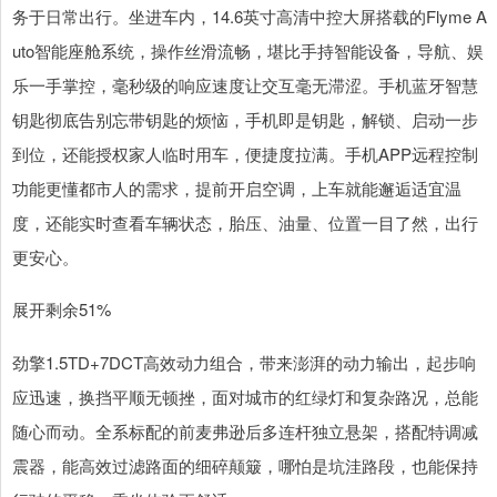
务于日常出行。坐进车内，14.6英寸高清中控大屏搭载的Flyme A
uto智能座舱系统，操作丝滑流畅，堪比手持智能设备，导航、娱
乐一手掌控，毫秒级的响应速度让交互毫无滞涩。手机蓝牙智慧
钥匙彻底告别忘带钥匙的烦恼，手机即是钥匙，解锁、启动一步
到位，还能授权家人临时用车，便捷度拉满。手机APP远程控制
功能更懂都市人的需求，提前开启空调，上车就能邂逅适宜温
度，还能实时查看车辆状态，胎压、油量、位置一目了然，出行
更安心。
展开剩余51%
劲擎1.5TD+7DCT高效动力组合，带来澎湃的动力输出，起步响
应迅速，换挡平顺无顿挫，面对城市的红绿灯和复杂路况，总能
随心而动。全系标配的前麦弗逊后多连杆独立悬架，搭配特调减
震器，能高效过滤路面的细碎颠簸，哪怕是坑洼路段，也能保持